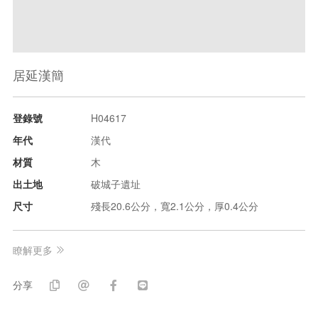
居延漢簡
登錄號
H04617
年代
漢代
材質
木
出土地
破城子遺址
尺寸
殘長20.6公分，寬2.1公分，厚0.4公分
瞭解更多
分享