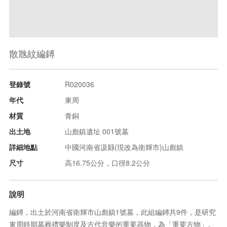
散虺紋編鎛
登錄號
R020036
年代
東周
材質
青銅
出土地
山彪鎮遺址 001號墓
詳細地點
中國河南省汲縣(現改為衛輝市)山彪鎮
尺寸
高16.75公分，口徑8.2公分
說明
編鎛，出土於河南省衛輝市山彪鎮1號墓，此組編鎛共9件，是研究
東周時期墓葬禮樂制度及古代音樂的重要器物，為「重要古物」。