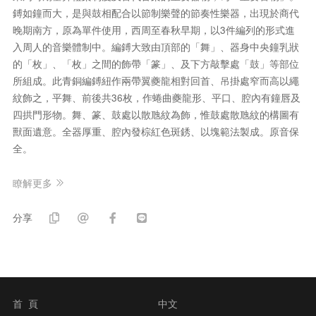
鎛如鐘而大，是與鼓相配合以節制樂聲的節奏性樂器，出現於商代
晚期南方，原為單件使用，西周至春秋早期，以3件編列的形式進
入周人的音樂體制中。編鎛大致由頂部的「舞」、器身中央鐘乳狀
的「枚」、「枚」之間的飾帶「篆」、及下方敲擊處「鼓」等部位
所組成。此青銅編鎛紐作兩帶翼夔龍相對回首、吊掛處窄而高以繩
紋飾之，平舞、前後共36枚，作蜷曲夔龍形、平口、腔內有鐘唇及
四拱門形物。舞、篆、鼓處以散虺紋為飾，惟鼓處散虺紋的構圖有
獸面遺意。全器厚重、腔內發棕紅色斑銹、以塊範法製成。原音保
全。
瞭解更多
分享
首 頁
中文