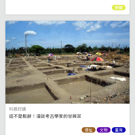
新聞
科普好讀
這不是鬆餅！漫談考古學家的甘與苦
遺址
文物
臺灣