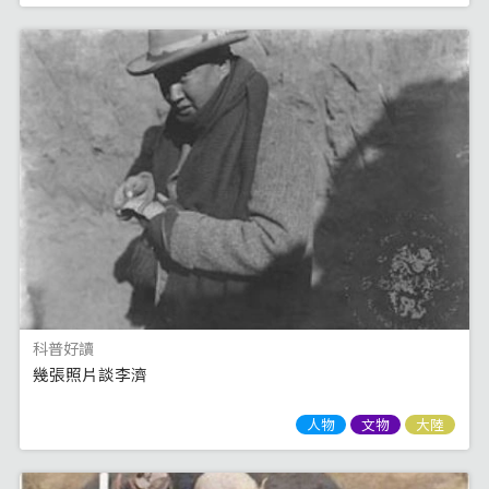
科普好讀
幾張照片談李濟
人物
文物
大陸