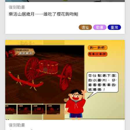
復刻動畫
樂活山居歲月──誰吃了櫻花鉤吻鮭
遺址
動畫
臺灣
復刻動畫