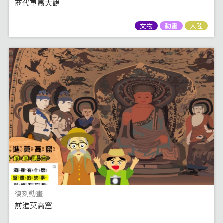
商代車馬大觀
文物
動畫
大陸
復刻動畫
前進莫高窟