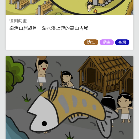
復刻動畫
樂活山居歲月—濁水溪上游的高山古墟
遺址
動畫
臺灣