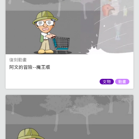
復刻動畫
阿文的冒險--魔王版
文物
動畫