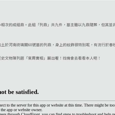
小相次的成組鼎。此組「列鼎」共九件，墓主雖以九鼎隨葬，但其並
於河南琉璃閣60號墓的列鼎，身上的紋飾很特別呢，有流行於春
文物陳列館「東周實相」展出喔！找機會去看看本人吧！