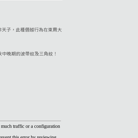
非天子，此種僭越行為在東周大
秋中晚期的波帶紋及三角紋！