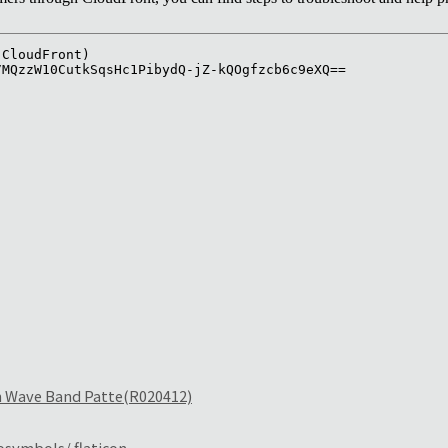
Wave Band Patte(R020412)
symbols/ flaticon