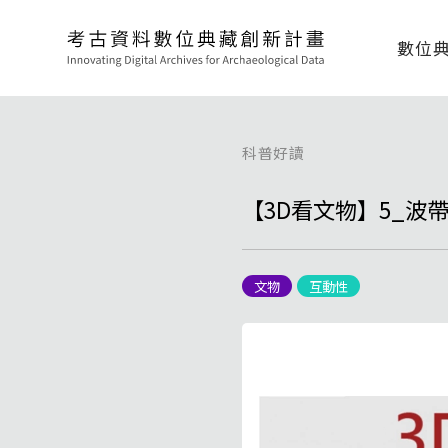
數位
科普好讀
【3D看文物】5_波
文物
互動性