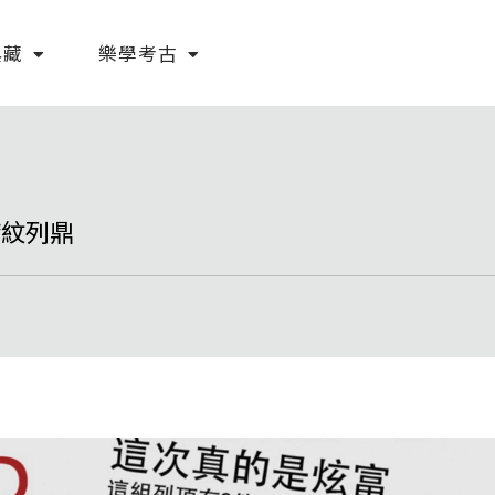
典藏
樂學考古
帶紋列鼎