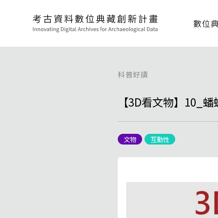
數位
科普好讀
【3D看文物】10_
文物
互動性