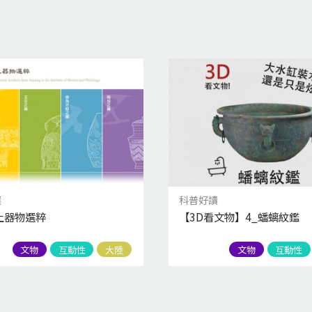
選
科普好讀
土器物選粹
【3D看文物】4_蟠螭紋鑑
文物
互動性
大陸
文物
互動性