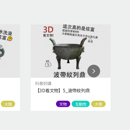
科普好讀
科
【3D看文物】5_波帶紋列鼎
【
大陸
文物
互動性
大陸