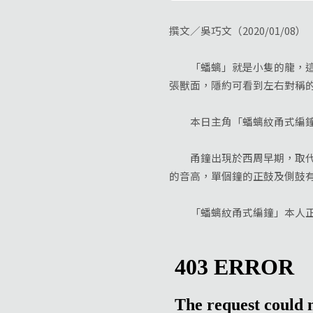
撰文／吳巧文（2020/01/08）
「蟠螭」就是小隻的龍，這件
張獸面，隱約可看到左右對稱
本日主角「蟠螭紋甬式編鐘」
甬鐘出現於西周早期，取代了
的音高，單個鐘的正鼓及側鼓
「蟠螭紋甬式編鐘」本人正在