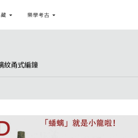
典藏
樂學考古
蟠螭紋甬式編鐘