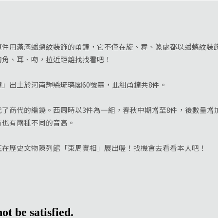
用滿滿蟠螭紋裝飾的甬鐘，它不僅在旋、舞、篆處都以蟠螭紋裝飾
的角、耳、吻，拉近距離找找看吧！
出土於河南輝縣琉璃閣60號墓，此組甬鐘共8件。
商代的編鐃。西周時以3件為一組，春秋中期增至8件，後數量增
有也有兩種不同的音高。
歷史文物陳列館「東周實相」展出喔！找機會去看看本人吧！