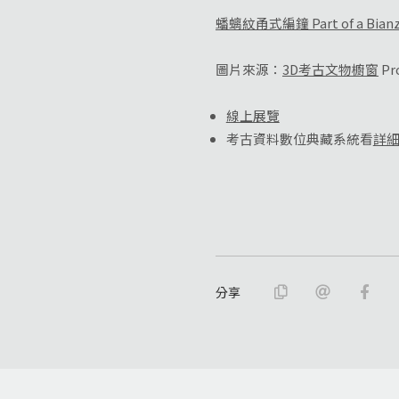
蟠螭紋甬式編鐘 Part of a Bianzho
圖片來源：
3D考古文物櫥窗
Pro
線上展覽
考古資料數位典藏系統看
詳
分享