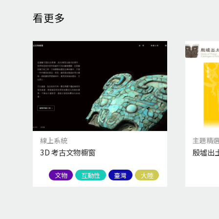
看更多
線上系統
主題精
3D 考古文物櫥窗
殷墟出
文物
互動性
臺灣
大陸