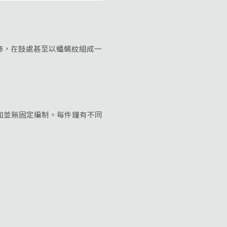
，在鼓處甚至以蟠螭紋組成一
加並無固定編制。每件鐘有不同