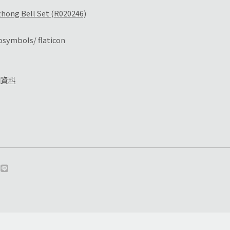
ng Bell Set (R020246)
symbols/ flaticon
細資料