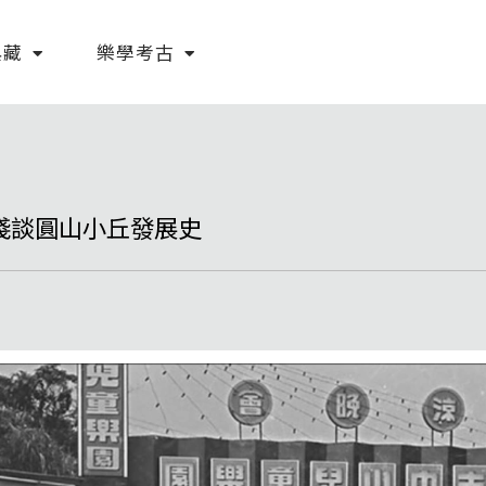
典藏
樂學考古
 淺談圓山小丘發展史