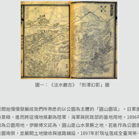
圖一：《淡水廳志》「劍潭幻影」圖
始慢慢發展成我們所熟悉的以公園為主體的「圓山園區」。日軍進
景緻，進而將這塊地規劃為陸軍、海軍與民政部的墓地用地。1896
改為公園用地，伊藤博文認為，圓山是山水景勝之地，若能作為公園
園南側，並展開土地徵收與道路鋪設，1897年於現址落成全臺灣第