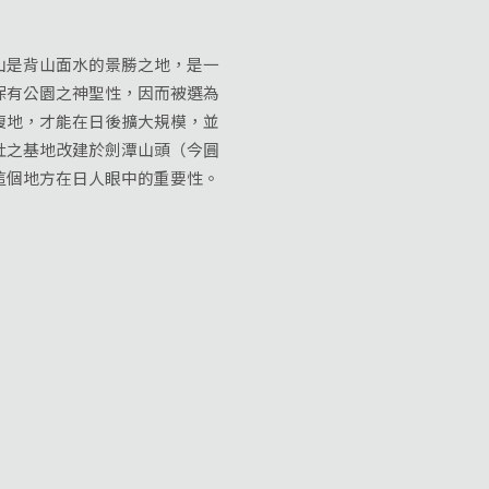
是背山面水的景勝之地，是一
保有公園之神聖性，因而被選為
腹地，才能在日後擴大規模，並
社之基地改建於劍潭山頭（今圓
這個地方在日人眼中的重要性。