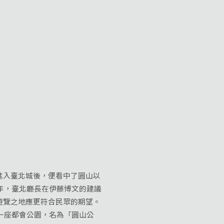
入臺北城後，便看中了圓山以
年，臺北廳長在伊藤博文的建議
遊覽之地應更符合民眾的期望。
一座都會公園，名為「圓山公