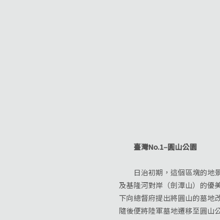
臺灣No.1‒圓山公園
日治初期，這個區塊的地景開
及基隆河對岸（劍潭山）的優美
下向總督府提出將圓山的墓地
隨後便將陸軍墓地遷移至圓山公