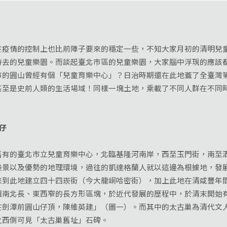
情的控制上也比前陣子要來的穩定一些，不知大家月初的清明兒童
待去的兒童樂園。而談起臺北市區的兒童樂園，大家腦中浮現的應該
市的圓山曾經有個「兒童育樂中心」？日治時期還在此地蓋了全臺灣
甚至是史前人類的生活場域！同樣一塊土地，乘載了不同人群在不同
仔
舊有的臺北市立兒童育樂中心，北臨基隆河南岸，西至玉門街，南至
景以及優勢的地理環境，過往的凱達格蘭人就以這邊為根據地，發展出大
來到此地建立四十四崁街（今大龍峒哈密街），加上此地在清咸豐年
個南北長、東西窄的長方形區塊，於近代發展的歷程中，於清末開始
在劍潭前圓山仔頂，陳維英建」（圖一）。而其中的太古巢為清代文
之西側可見「太古巢舊址」石碑。