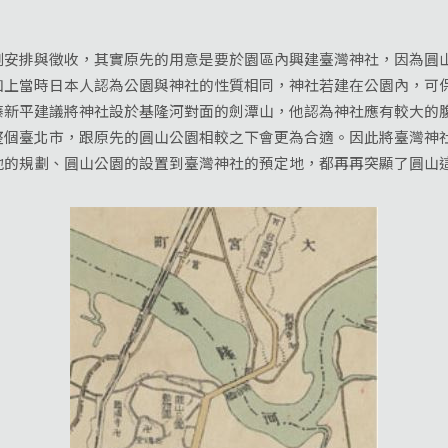
排與徵收，其實原先的用意是要於園區內興建臺灣神社，因為圓山
加上當時日本人認為公園與神社的性質相同，神社若建在公園內，可
藤新平建議將神社設於基隆河對面的劍潭山，他認為神社應有較大的
整個臺北市，跟原先的圓山公園相較之下會更為合適。因此將臺灣神
地的規劃、圓山公園的設置到臺灣神社的預定地，都再再突顯了圓山