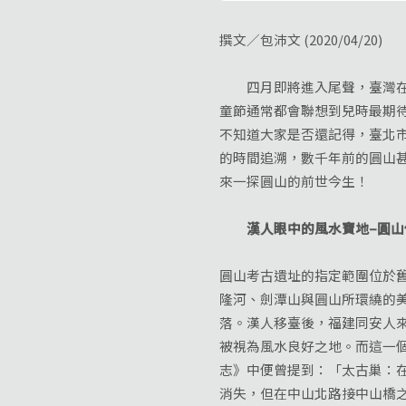
撰文／包沛文 (2020/04/20)
四月即將進入尾聲，臺灣在疫
童節通常都會聯想到兒時最期
不知道大家是否還記得，臺北
的時間追溯，數千年前的圓山
來一探圓山的前世今生！
漢人眼中的風水寶地–圓山
圓山考古遺址的指定範圍位於
隆河、劍潭山與圓山所環繞的美
落。漢人移臺後，福建同安人
被視為風水良好之地。而這一
志》中便曾提到：「太古巢：
消失，但在中山北路接中山橋