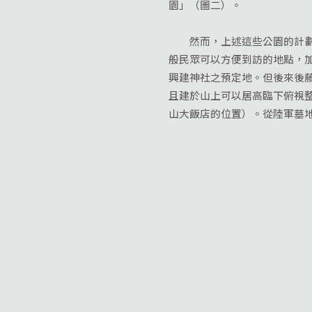
園」（圖二）。
然而，上述這些公園的計劃安
般民眾可以方便到訪的地點，
興建神社之預定地。但後來後
且建於山上可以居高臨下俯視
山大飯店的位置）。從陸軍墓