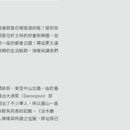
連假是在哪度過的呢？提到兒
都是位於士林的兒童新樂園，但
第一座的都會公園！再往更久遠
時期的生活軌跡，接著就讓我們
酒泉街，東至中山北路。由於基
浪泵（Daronpon）部
間出了不少舉人，所以圓山一直
有較為完善的記載。《淡水廳
人陳維英所建之住屋，原址現已