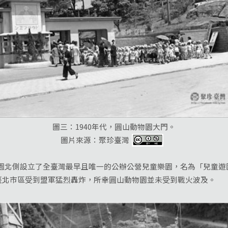
圖三：1940年代，圓山動物園大門。
圖片來源：聚珍臺灣
園北側設立了全臺灣最早且唯一的公辦公營兒童樂園，名為「兒童遊
臺北市區受到盟軍猛烈轟炸，所幸圓山動物園並未受到戰火波及。