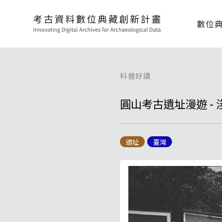
數位
科普好讀
圓山考古遺址漫遊 -
遺址
臺灣