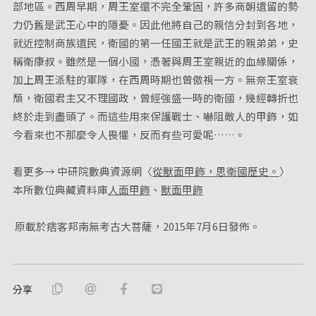
部地區。西周早期，周王室還不完全鞏固，許多商朝遺留的勢
力仍舊是武王心中的隱憂。因此他將自己的親信分封到各地，
就近控制商族遺民，衛國的第一任國王就是武王的親弟弟，史
稱衛康叔。雖然是一個小國，憑著與周王室親近的血緣關係，
加上周王派駐的軍隊，在西周時期也曾傲視一方。無奈王室衰
頹，衛國君主又不理國政，曾經強盛一時的衛國，幾經轉折也
終於走到盡頭了。而這些用來保護戰士、嚇阻敵人的甲飾，如
今看來也不那麼令人畏懼，反而有些可愛呢……。
看更多→ 中研院數典資源網〈
從獸面甲飾，思衛國歷史。
〉
本所數位典藏資料庫
人面甲飾
、
獸面甲飾
原載於痞客邦南無考古大菩薩，2015年7月6日發佈。
分享