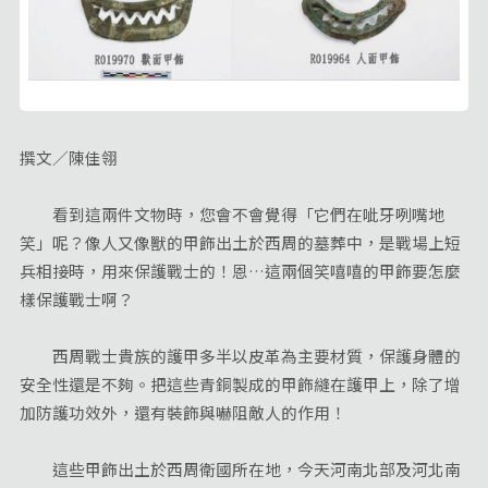
撰文／陳佳翎
看到這兩件文物時，您會不會覺得「它們在呲牙咧嘴地
笑」呢？像人又像獸的甲飾出土於西周的墓葬中，是戰場上短
兵相接時，用來保護戰士的！恩…這兩個笑嘻嘻的甲飾要怎麼
樣保護戰士啊？
西周戰士貴族的護甲多半以皮革為主要材質，保護身體的
安全性還是不夠。把這些青銅製成的甲飾縫在護甲上，除了增
加防護功效外，還有裝飾與嚇阻敵人的作用！
這些甲飾出土於西周衛國所在地，今天河南北部及河北南