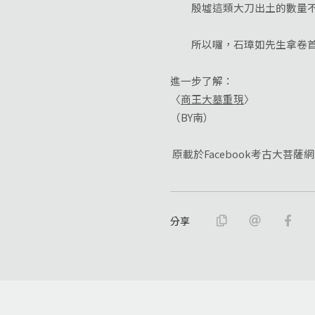
殷墟這類大刀出土的數量不多
所以囉，石璋如先生拿卷首
進一步了解：
〈
商王大墓重現
〉
（BY南）
原載於Facebook考古大菩薩網
分享