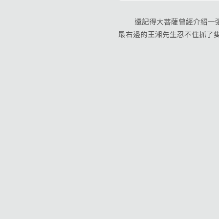
還記得大菩薩曾經介紹一張考
最右邊的王湘先生忍不住抓了