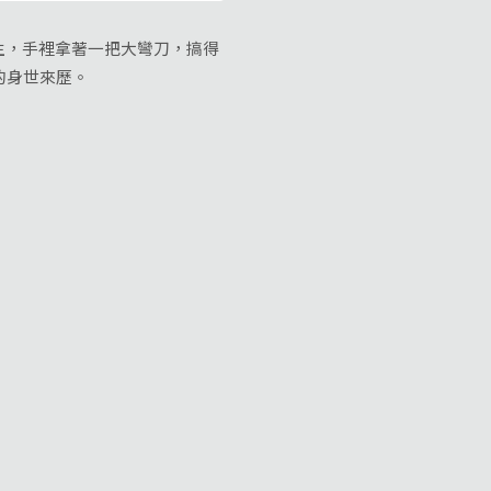
生，手裡拿著一把大彎刀，搞得
的身世來歷。