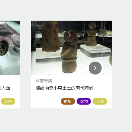
科普好讀
科
銅人面
淺談兩尊小屯出土的商代陶俑
中
大陸
遺址
文物
大陸