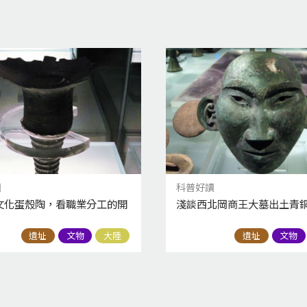
讀
科普好讀
文化蛋殼陶，看職業分工的開
淺談西北岡商王大墓出土青
遺址
文物
大陸
遺址
文物