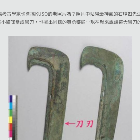
古學家也會搞KUSO的老照片嗎？照片中站得最神氣的石璋如先
隻小貓咪當成彎刀，也擺出同樣的英勇姿態…現在就來說說這大彎刀