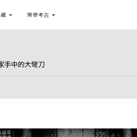
典藏
樂學考古
家手中的大彎刀