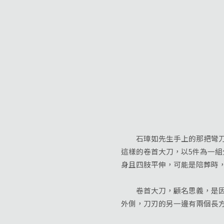
石璋如先生手上的那把彎刀，
這樣的卷首大刀，以5件為一
身且四肢平伸，可能是陪葬時
卷首大刀，顧名思義，是因為
外側，刀刃的另一邊有兩個長