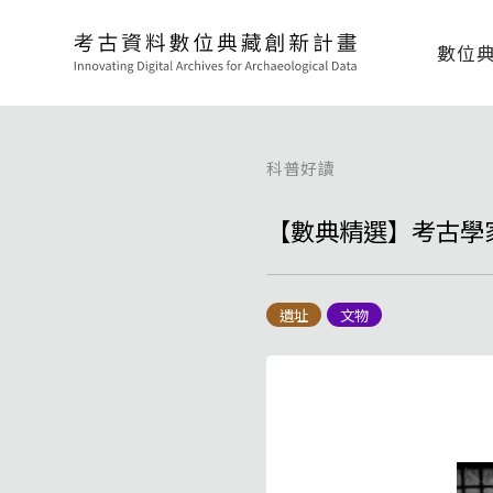
數位
科普好讀
【數典精選】考古學
遺址
文物