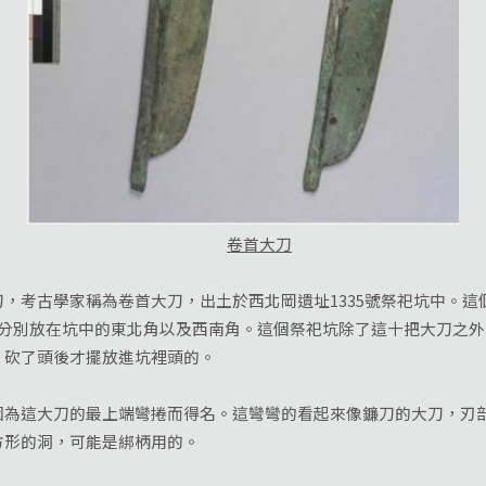
卷首大刀
考古學家稱為卷首大刀，出土於西北岡遺址1335號祭祀坑中。這個
組分別放在坑中的東北角以及西南角。這個祭祀坑除了這十把大刀之外
，砍了頭後才擺放進坑裡頭的。
這大刀的最上端彎捲而得名。這彎彎的看起來像鐮刀的大刀，刃部
方形的洞，可能是綁柄用的。