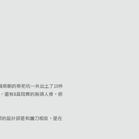
商朝的祭祀坑一共出土了10件
，還有8具陪葬的無頭人骨，俯
的設計卻是和鐮刀相反，是在