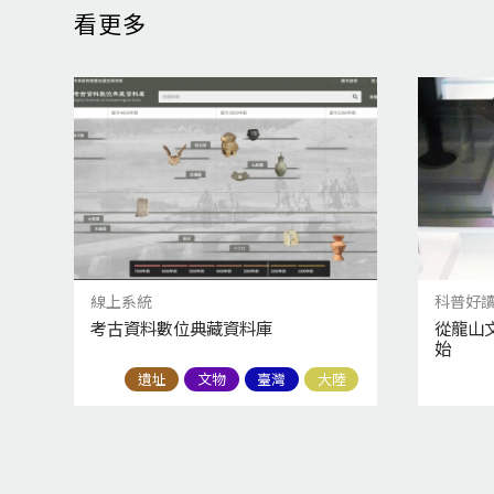
看更多
線上系統
科普好
考古資料數位典藏資料庫
從龍山
始
遺址
文物
臺灣
大陸