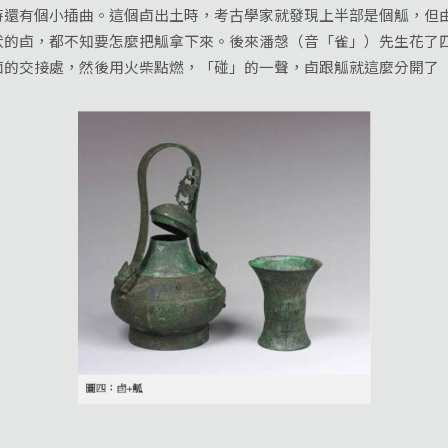
有個小插曲。這個卣出土時，考古學家就發現上半部是個觚，但由
狀的卣，都不知要怎麼把觚拿下來。後來潘愨（音「雀」）先生花了
卣的交接處，然後用火柴點燃，「碰」的一聲，卣跟觚就這麼分開了
現