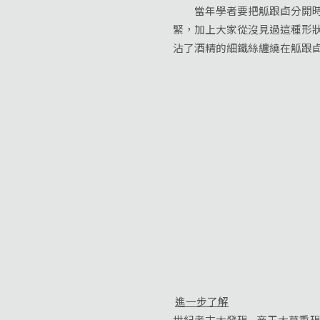
當年學者要把觚跟卣分開時還
緊，加上大家從沒見過這種形
沾了酒精的細鐵絲纏繞在觚跟
進一步了解
世紀考古大發現--商王大墓重