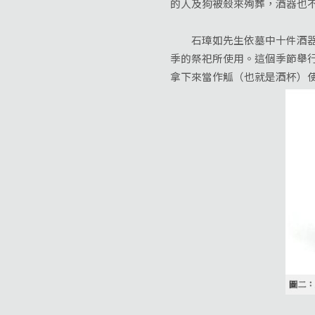
的人及狗被殺來殉葬，酒器也
石璋如先生依墓中十件酒器的
季的祭祀所使用。這個季節舉
拿下來當作觚（也就是酒杯）