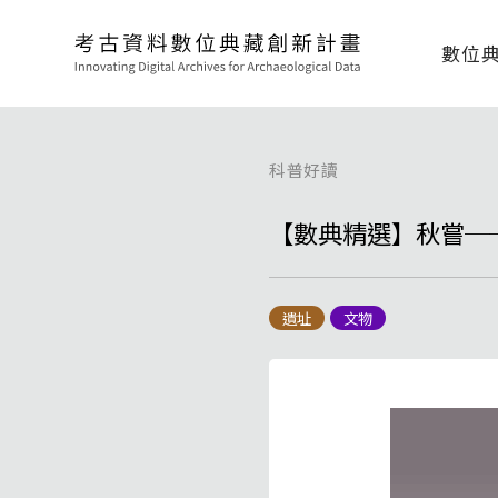
數位
科普好讀
【數典精選】秋嘗─
遺址
文物