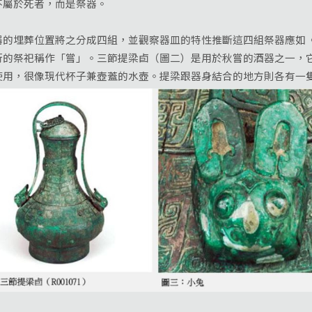
不屬於死者，而是祭器。
埋葬位置將之分成四組，並觀察器皿的特性推斷這四組祭器應如《
行的祭祀稱作「嘗」。三節提梁卣（圖二）是用於秋嘗的酒器之一，
使用，很像現代杯子兼壺蓋的水壺。提梁跟器身結合的地方則各有一