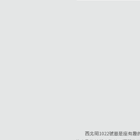
西北岡1022號墓是座有趣