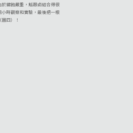
於鏽蝕嚴重，觚跟卣結合得很
四小時觀察和實驗，最後把一根
（圖四）！