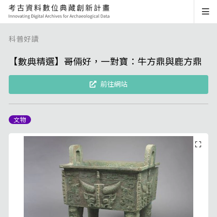
科普好讀
【數典精選】哥倆好，一對寶：牛方鼎與鹿方鼎
前往網站
文物