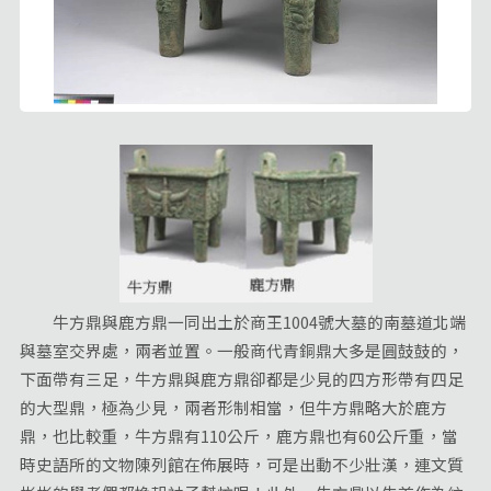
牛方鼎與鹿方鼎一同出土於商王1004號大墓的南墓道北端
與墓室交界處，兩者並置。一般商代青銅鼎大多是圓鼓鼓的，
下面帶有三足，牛方鼎與鹿方鼎卻都是少見的四方形帶有四足
的大型鼎，極為少見，兩者形制相當，但牛方鼎略大於鹿方
鼎，也比較重，牛方鼎有110公斤，鹿方鼎也有60公斤重，當
時史語所的文物陳列館在佈展時，可是出動不少壯漢，連文質