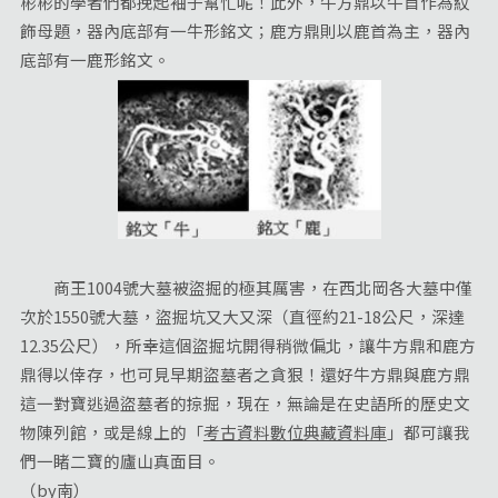
彬彬的學者們都挽起袖子幫忙呢！此外，牛方鼎以牛首作為紋
飾母題，器內底部有一牛形銘文；鹿方鼎則以鹿首為主，器內
底部有一鹿形銘文。
商王1004號大墓被盜掘的極其厲害，在西北岡各大墓中僅
次於1550號大墓，盜掘坑又大又深（直徑約21-18公尺，深達
12.35公尺），所幸這個盜掘坑開得稍微偏北，讓牛方鼎和鹿方
鼎得以倖存，也可見早期盜墓者之貪狠！還好牛方鼎與鹿方鼎
這一對寶逃過盜墓者的掠掘，現在，無論是在史語所的歷史文
物陳列館，或是線上的「
考古資料數位典藏資料庫
」都可讓我
們一睹二寶的廬山真面目。
（by南）