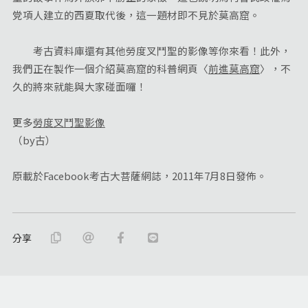
党項人建立的西夏取代後，這一題材即不見於莫高窟。
考古資料庫還有其他勞度叉鬥聖的影像等你來看！此外，
我們正在製作一個介紹莫高窟的科普網頁〈
前進莫高窟
〉，不
久的將來就能與大家碰面囉！
更多
勞度叉鬥聖影像
（by古）
原載於Facebook考古大菩薩網誌，2011年7月8日發佈。
分享