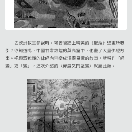
去歐洲教堂參觀時，可曾被牆上精美的《聖經》壁畫所吸
引？你知道嗎，中國甘肅敦煌的莫高窟中，也畫了大量佛經故
事。把艱澀難懂的佛經內容變成淺顯易懂的故事，就稱作「經
變」或「變」，這次介紹的〈勞度叉鬥聖變〉就屬此類。