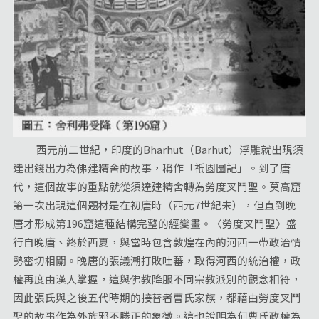
西元前二世紀，印度的Bharhut（Barhut）浮雕就出現須
達出錢出力為佛建精舍的故事，稱作「祇園圖記」。到了唐
代，這個故事的重點就從須達建精舍轉為勞度叉鬥聖。莫高窟
第一次出現這個題材是在初唐時（西元7世紀未），但直到晚
唐才形成第196窟這種結構完整的經變畫。〈勞度叉鬥聖〉盛
行自晚唐、終於西夏，與當時包含敦煌在內的河西一帶政治情
勢密切相關。晚唐的張議潮打敗吐蕃，取得河西的統治權，政
權再度由漢人掌握，這與佛教降服不同宗教派別的觀念相符，
因此張氏與之後五代時期的接替者曹氏家族，都藉由勞度叉鬥
聖的故事作為外族邪不勝正的象徵。這也說明為何曹氏政權為