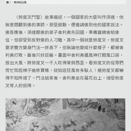
〈勞度叉鬥聖〉故事描述，一個國家的大臣叫作須達，他
無意間聽到佛的事跡，很受感動，便邀請佛到他的國家說法。
佛答應後，須達跟佛的弟子舍利弗先回國，準備蓋精舍給佛
住，但卻受到反對佛的人刁難，其中一個就是勞度叉。勞度叉
要求雙方變身鬥法一拼高下，但無論他變成什麼樣子，都被舍
利弗打敗，最後只好認輸。畫面中舍利弗遣風神打開風口袋，
放出大風，將勞度叉一干人吹得東倒西歪。看勞度叉的從眾們
慌忙架起梯子搶修寶帳，就知這狂風有多駭人！連勞度叉都嚇
得不知所措了。鬥法結束後，舍利弗坐在蓮花台上，接受勞度
叉等人的投降。