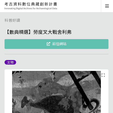
科普好讀
【數典精選】勞度叉大戰舍利弗
前往網站
文物