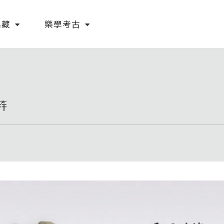
典藏
樂學考古
筓