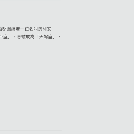
軸都圍繞著一位名叫奧利安
獵戶座」，毒蠍成為「天蠍座」，