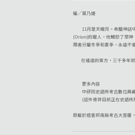
編／葉乃婕
11月是天蠍月。希臘神話中
(Orion)的獵人，他觸怒
兩者分屬冬季和夏季，永遠不
在遙遠的東方，三千多年前
更多內容
中研院史語所考古數位典藏
(這件骨笄目前正在史語所歷
原載於痞客邦南無考古大菩薩，2