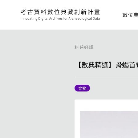
數位
科普好讀
【數典精選】骨蝎首
文物