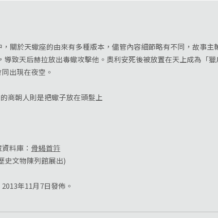
，關於天蠍座的由來有多種版本，儘管內容細節略有不同，故事主
了眾神，導致天后赫拉放出毒蠍攻擊他。奧利安死後被放置在天上成為「
會同出現在夜空。
的商朝人則是把蠍子放在頭髮上
資料庫：
骨蝎首筓
史文物陳列館展出)
013年11月7日發佈。