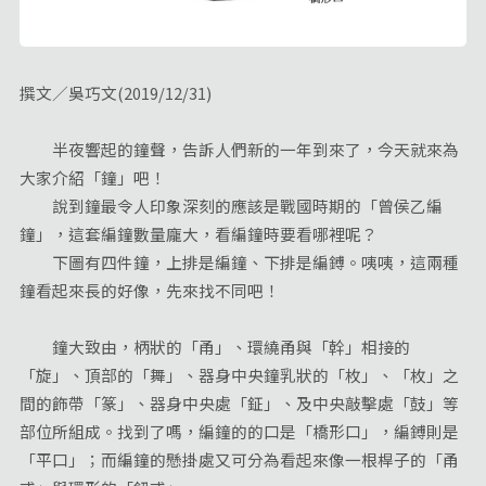
撰文／吳巧文(2019/12/31)
半夜響起的鐘聲，告訴人們新的一年到來了，今天就來為
大家介紹「鐘」吧！
說到鐘最令人印象深刻的應該是戰國時期的「曾侯乙編
鐘」，這套編鐘數量龐大，看編鐘時要看哪裡呢？
下圖有四件鐘，上排是編鐘、下排是編鎛。咦咦，這兩種
鐘看起來長的好像，先來找不同吧！
鐘大致由，柄狀的「甬」、環繞甬與「幹」相接的
「旋」、頂部的「舞」、器身中央鐘乳狀的「枚」、「枚」之
間的飾帶「篆」、器身中央處「鉦」、及中央敲擊處「鼓」等
部位所組成。找到了嗎，編鐘的的口是「橋形口」，編鎛則是
「平口」；而編鐘的懸掛處又可分為看起來像一根桿子的「甬