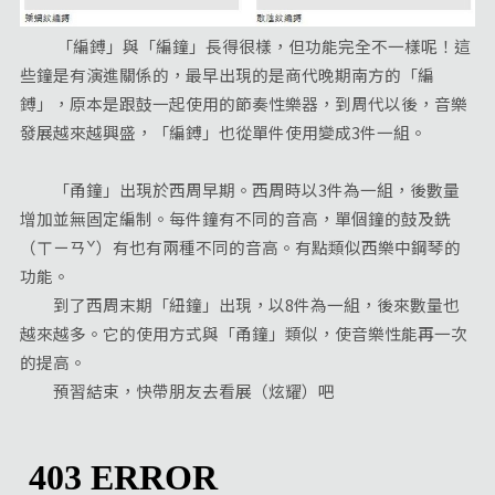
「編鎛」與「編鐘」長得很樣，但功能完全不一樣呢！這
些鐘是有演進關係的，最早出現的是商代晚期南方的「編
鎛」，原本是跟鼓一起使用的節奏性樂器，到周代以後，音樂
發展越來越興盛，「編鎛」也從單件使用變成3件一組。
「甬鐘」出現於西周早期。西周時以3件為一組，後數量
增加並無固定編制。每件鐘有不同的音高，單個鐘的鼓及銑
（ㄒㄧㄢˇ）有也有兩種不同的音高。有點類似西樂中鋼琴的
功能。
到了西周末期「紐鐘」出現，以8件為一組，後來數量也
越來越多。它的使用方式與「甬鐘」類似，使音樂性能再一次
的提高。
預習結束，快帶朋友去看展（炫耀）吧