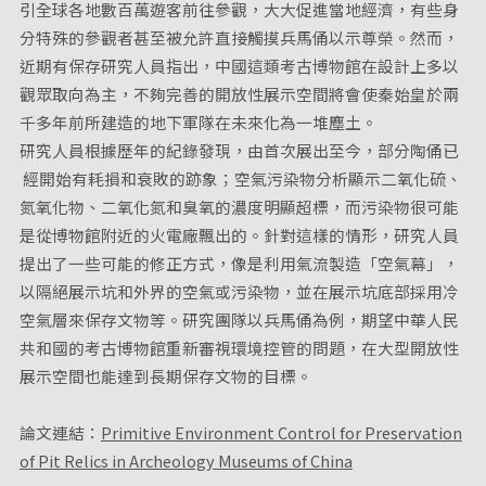
引全球各地數百萬遊客前往參觀，大大促進當地經濟，有些身
分特殊的參觀者甚至被允許直接觸摸兵馬俑以示尊榮。然而，
近期有保存研究人員指出，中國這類考古博物館在設計上多以
觀眾取向為主，不夠完善的開放性展示空間將會使秦始皇於兩
千多年前所建造的地下軍隊在未來化為一堆塵土。
研究人員根據歷年的紀錄發現，由首次展出至今，部分陶俑已
經開始有耗損和衰敗的跡象；空氣污染物分析顯示二氧化硫、
氮氧化物、二氧化氮和臭氧的濃度明顯超標，而污染物很可能
是從博物館附近的火電廠飄出的。針對這樣的情形，研究人員
提出了一些可能的修正方式，像是利用氣流製造「空氣幕」，
以隔絕展示坑和外界的空氣或污染物，並在展示坑底部採用冷
空氣層來保存文物等。研究團隊以兵馬俑為例，期望中華人民
共和國的考古博物館重新審視環境控管的問題，在大型開放性
展示空間也能達到長期保存文物的目標。
論文連結：
Primitive Environment Control for Preservation
of Pit Relics in Archeology Museums of China