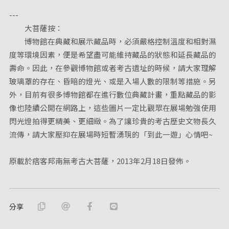
---
大菩薩按：
博物館在典藏和展示藏品時，必須嚴格控制溫度和相對濕
度等環境因素，便是希望盡可能維持藏品的狀態和延長藏品的
壽命。因此，在參觀博物館或者考古遺址的時候，請大家理解
玻璃罩的存在、昏暗的燈光、或是入場人數的限制等措施。另
外，目前有很多博物館都在進行數位典藏計畫，重點藏品的影
像也陸續公開在網路上，這些圖片一定比觀眾在展場勉強使用
閃光燈拍得更精美、更細緻。為了讓珍貴的考古歷史文物長久
流傳，請大家壓抑在展場時短暫湧現的「到此一遊」心情吧~
原載於痞客邦南無考古大菩薩，2013年2月18日發佈。
分享