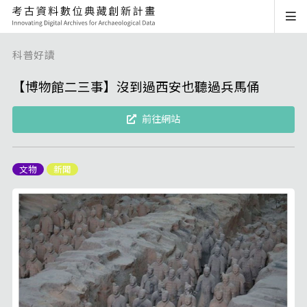
科普好讀
【博物館二三事】沒到過西安也聽過兵馬俑
前往網站
文物
新聞