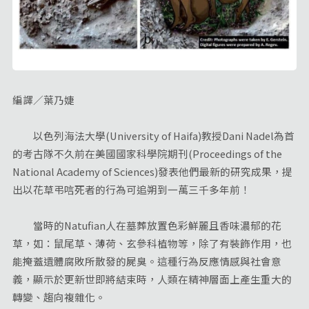
編譯／葉乃婕
以色列海法大學(University of Haifa)教授Dani Nadel為首
的考古隊不久前在美國國家科學院期刊(Proceedings of the
National Academy of Sciences)發表他們最新的研究成果，提
出以花草弔唁死者的行為可追朔到一萬三千多年前！
當時的Natufian人在墓葬放置色彩鮮麗且香味濃郁的花
草，如：鼠尾草、薄荷、玄參科植物等，除了有裝飾作用，也
能掩蓋遺體腐敗所散發的屍臭。這種行為反應情感與社會意
義，顯示於更新世即將結束時，人類在精神層面上產生重大的
轉變、趨向複雜化。