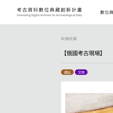
數位
科普好讀
【俄國考古現場】
遺址
文物