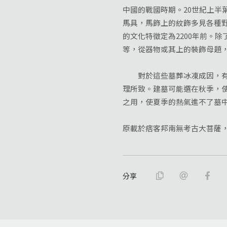
中國的戰國時期。20世紀上半
馬具，馬飾上的紋飾多見各種野
的文化特徵定為2200年前。
等，從器物或其上的裝飾母題
對於這些墓葬冰凍成因，有些
理所致。建墓可能選在秋季，
之用，使夏季的熱氣進不了墓
原載於痞客邦南無考古大菩薩，2
分享