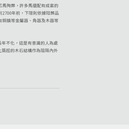
匹馬殉葬，許多馬還配有成套的
2700年前，下限則依據陪葬品
有銅鏡等金屬器、角器及木器等
年不化，這是有意識的人為處
上築起的木石結構作為阻隔內外