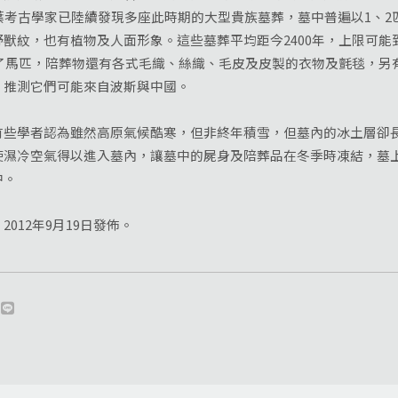
葉考古學家已陸續發現多座此時期的大型貴族墓葬，墓中普遍以1、2
獸紋，也有植物及人面形象。這些墓葬平均距今2400年，上限可能到
除了馬匹，陪葬物還有各式毛織、絲織、毛皮及皮製的衣物及氈毯，另
，推測它們可能來自波斯與中國。
學者認為雖然高原氣候酷寒，但非終年積雪，但墓內的冰土層卻長
使濕冷空氣得以進入墓內，讓墓中的屍身及陪葬品在冬季時凍結，墓
中。
012年9月19日發佈。