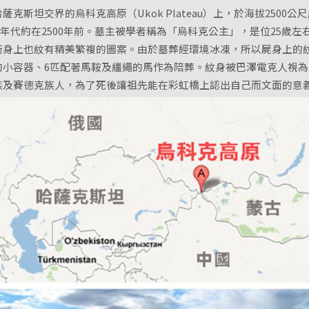
坦交界的烏科克高原（Ukok Plateau）上，於海拔2500公
葬，年代約在2500年前。墓主被學者稱為「烏科克公主」，是位25歲
衛身上也紋有精美繁複的圖案。由於墓葬經環境冰凍，所以屍身上的
的小容器、6匹配著馬鞍及繮繩的馬作為陪葬。紋身被巴澤電克人視
族及賽德克族人，為了死後讓祖先能在彩虹橋上認出自己而文面的意