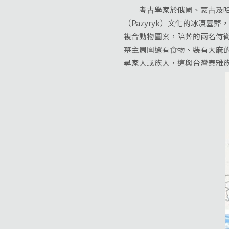
考古學家於俄國、蒙古及哈薩克斯
（Pazyryk）文化的冰凍墓
複合動物圖案，陪葬的兩名侍
墓主周圍還有食物、裝有大麻
尋家人或族人，這與台灣泰雅