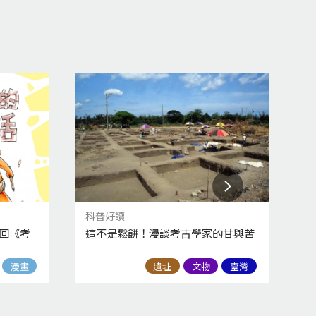
科普好讀
科
四回《考
這不是鬆餅！漫談考古學家的甘與苦
【
物
漫畫
遺址
文物
臺灣