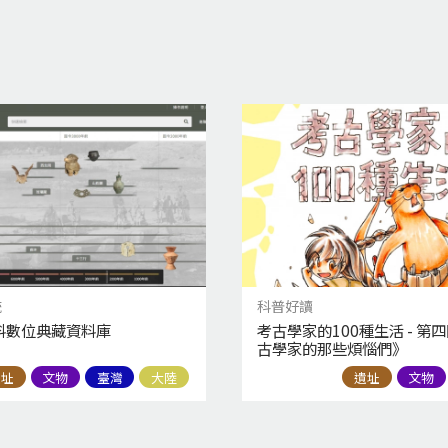
統
科普好讀
料數位典藏資料庫
考古學家的100種生活 - 第
古學家的那些煩惱們》
遺址
文物
臺灣
大陸
遺址
文物