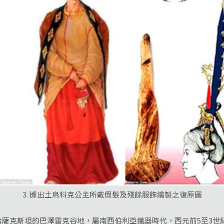
3. 據出土烏科克公主所戴假髮及殘餘服飾繪製之復原圖
克斯坦的巴澤雷克谷地，屬南西伯利亞鐵器時代，西元前5至3世