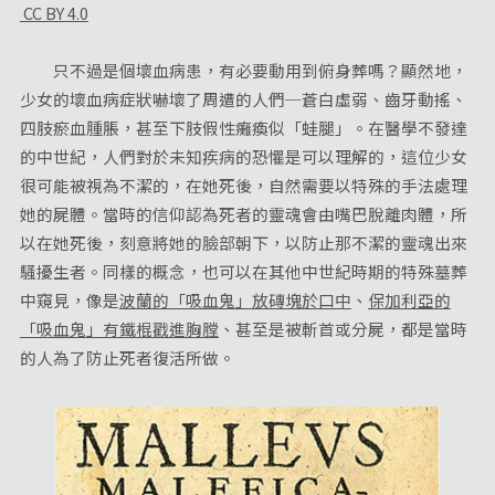
CC BY 4.0
只不過是個壞血病患，有必要動用到俯身葬嗎？顯然地，
少女的壞血病症狀嚇壞了周遭的人們─蒼白虛弱、齒牙動搖、
四肢瘀血腫脹，甚至下肢假性癱瘓似「蛙腿」。在醫學不發達
的中世紀，人們對於未知疾病的恐懼是可以理解的，這位少女
很可能被視為不潔的，在她死後，自然需要以特殊的手法處理
她的屍體。當時的信仰認為死者的靈魂會由嘴巴脫離肉體，所
以在她死後，刻意將她的臉部朝下，以防止那不潔的靈魂出來
騷擾生者。同樣的概念，也可以在其他中世紀時期的特殊墓葬
中窺見，像是
波蘭的「吸血鬼」放磚塊於口中
、
保加利亞的
「吸血鬼」有鐵棍戳進胸膛
、甚至是被斬首或分屍，都是當時
的人為了防止死者復活所做。