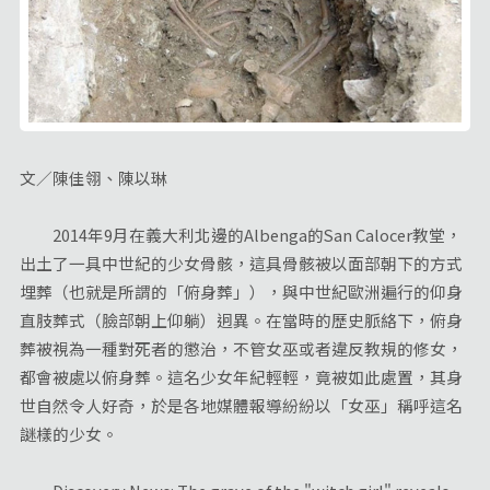
文／陳佳翎、陳以琳
2014年9月在義大利北邊的Albenga的San Calocer教堂，
出土了一具中世紀的少女骨骸，這具骨骸被以面部朝下的方式
埋葬（也就是所謂的「俯身葬」），與中世紀歐洲遍行的仰身
直肢葬式（臉部朝上仰躺）迥異。在當時的歷史脈絡下，俯身
葬被視為一種對死者的懲治，不管女巫或者違反教規的修女，
都會被處以俯身葬。這名少女年紀輕輕，竟被如此處置，其身
世自然令人好奇，於是各地媒體報導紛紛以「女巫」稱呼這名
謎樣的少女。