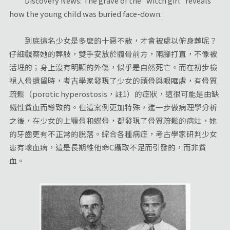
Discovery News: The grave of the "witch girl" reveals
how the young child was buried face-down.
到底這名少女是多麼的十惡不赦，才會被處以俯身葬呢？
仔細觀察她的葬肢，雙手安放於髖骨前方，兩腳打直，不像被
活埋的；身上沒有明顯的外傷，似乎是自然死亡。而在初步檢
視人骨遺留時，考古學家發現了少女的頭骨與眼眶處，有骨質
疏鬆（porotic hyperostosis，註1）的症狀，這很可能是由缺
鐵性貧血而導致的。但這案例更加特殊，進一步做病理學分析
之後，在少女的上顎骨和蝶骨，都發現了骨質疏鬆的病灶，她
的牙齒更有不正常的脫落。綜合各種病症，考古學家研判少女
患有壞血病，這是長期維他命C攝取不足而引發的，而非貧
血。