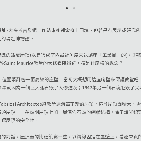
?大多考古發掘工作結束後都會將土回填，但若是有展示或研究的
址的現址博物館。
的鐵皮屋頂(以建築或室內設計角度來說還滿「工業風」的)，那我
Saint Maurice教堂的大修道院遺跡，這是什麼樣的概念？
，位置緊鄰著一面高聳的崖壁，當初大概想用這座峭壁來保護教堂吧
11年就因為一個巨大落石毀了大修道院；1942年另一個石塊砸毀了
Fabrizzi Architectes幫教堂遺跡蓋了新的屋頂，這片屋頂面
石頭屋頂」─在頭明屋頂上加一層滿佈石頭的網狀結構，除了讓光線
確保屋頂的安全性。
對話，屋頂蓋的比建築高一些，以鋼線固定在崖壁上，看起來真