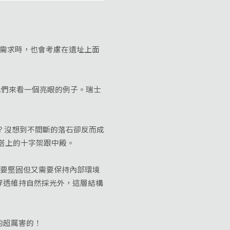
需求時，也會考慮在遺址上面
們來看一個亮眼的例子。瑞士
？沒想到不間斷的落石卻反而成
尖塔上的十字架跟中殿。
積大、需要堅固但又需要保持內部環境
穿透維持自然採光外，這層結構
的超厲害的！