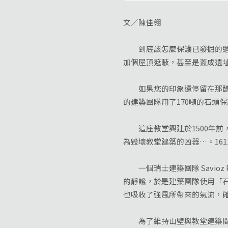
文／陳佳翎
到底該怎麼保護已發掘的遺址
加個屋頂遮蔽，甚至是蓋成遺
如果您的印象還停留在那醜醜
的建築團隊用了170噸的石頭保護
這座教堂興建於1500年前
為毀壞教堂建築的凶器…。16
一個瑞士建築團隊 Savioz 
的靜謐，於是建築團隊使用「
也吸收了強風所帶來的氣流，
為了維持山壁與教堂建築間的