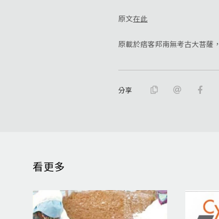
原文
在此
原載於痞客邦南無考古大菩薩，2
分享
看更多