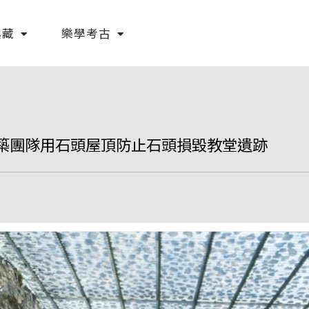
典藏
樂學考古
築團隊用石頭屋頂防止石頭損毀教堂遺跡