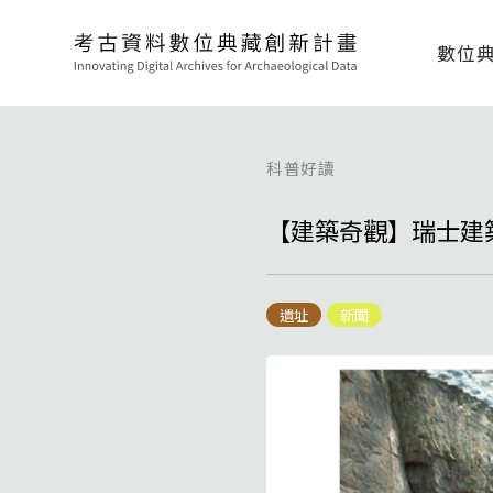
數位
科普好讀
【建築奇觀】瑞士建
遺址
新聞