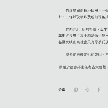
日前英國劍橋地區出土一個14
針、三條以玻璃珠及琥珀珠製
在西元5世紀的社會，母牛與
葬形式是男性武士和動物一起
甚至反映出該社會具有母系氏
學者尚未確定她的死因，不過
原載於痞客邦南無考古大菩薩，2
分享