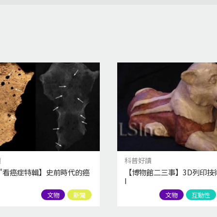
讀
科普好讀
骨"看癌症特輯】史前時代的癌
【博物館二三事】3D列印技
I
文物
新聞
文物
互動性