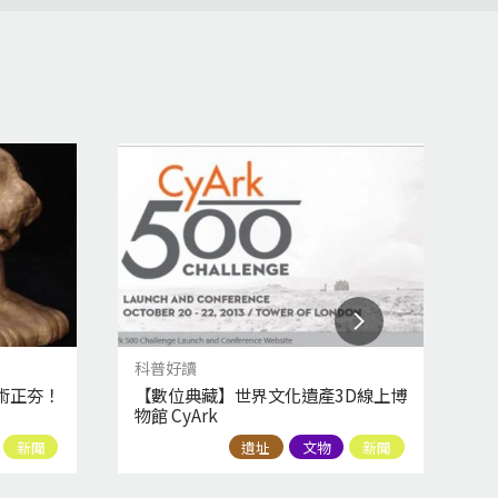
科普好讀
科
術正夯！
【數位典藏】世界文化遺產3D線上博
【
物館 CyArk
之
新聞
遺址
文物
新聞