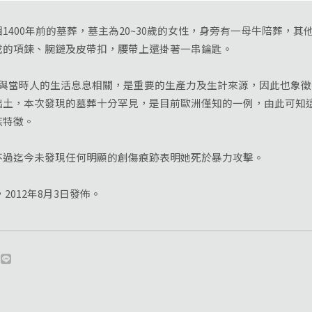
00年前的墓葬，墓主為20~30歲的女性，身旁有一母牛陪葬，其
成的項鍊、腕鏈及皮帶扣，腰帶上還掛著一串鑰匙。
當時人的生活息息相關，是重要的生產力及生計來源，因此也象徵
出土，本次發現的墓葬十分罕見，是目前歐洲僅知的一例，由此可知
族特徵。
迄今未發現任何明顯的創傷痕跡表明她死於暴力攻擊。
012年8月3日發佈。