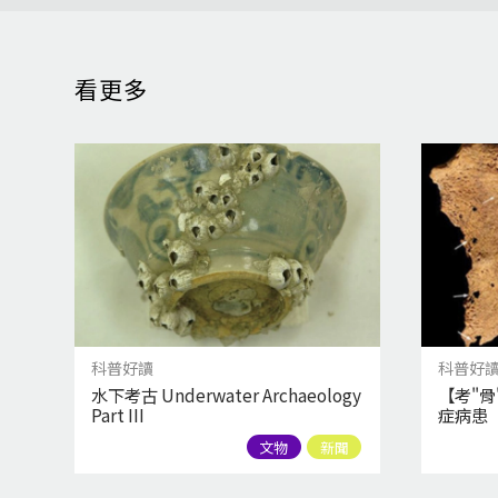
看更多
科普好讀
科普好
水下考古 Underwater Archaeology
【考"
Part III
症病患
文物
新聞