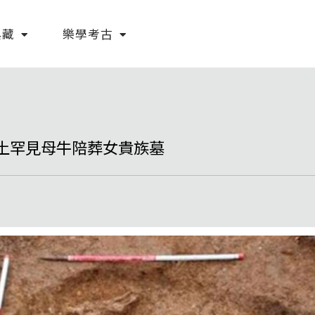
典藏
樂學考古
土罕見母牛陪葬女貴族墓