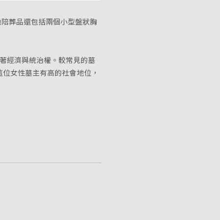
他陪葬品還包括兩個小型盤狀胸
著經濟與統治權。較常見的墓
這位女性墓主有高的社會地位，