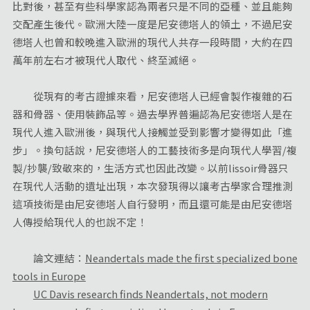
比對後，甚至有些科學家認為兩者只是不同的亞種、並且能夠
交配產生後代。歐洲大陸一度是尼安德塔人的領土，不過尼安
德塔人也曾和較晚進入歐洲的現代人共存一段時間，大約在四
萬年前左右才被現代人取代、終至滅絕。
從現有的考古證據來看，尼安德塔人已經會製作複雜的石
器和骨器、使用裝飾品等。過去學界普遍認為尼安德塔人是在
現代人進入歐洲後，與現代人接觸並受到影響才變得如此「進
步」。換句話說，尼安德塔人的工藝技術多是向現代人學習/複
製/抄襲/致敬來的，生活方式也因此改變。以前lissoir骨器只
在現代人活動的遺址出現，本次發現得以讓考古學家合理推測
這項技術是由尼安德塔人自行發明，而且還可能是由尼安德塔
人傳授給現代人的也說不定！
論文連結：
Neandertals made the first specialized bone
tools in Europe
UC Davis research finds Neandertals, not modern