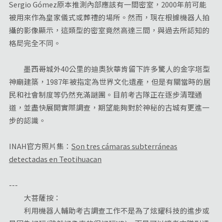
Sergio Gómez原本推測內部應該有一間密室，2000年前可能
被用來作為皇家儀式或葬禮的場所。然而，現在根據機器人拍
攝的影像顯示，這類型的密室竟然高達三間，與過去所認知的
格局完全不同。
墨西哥城外40公里的迪奧狄華肯留下許多驚人的金字塔型
神廟建築，1987年被指定為世界文化遺產，但是有關當時的居
民和社會制度等仍然充滿謎團。目前考古隊正在逐步清理通
道，並盡快展開實際調查，期望能夠對於神秘的古城有更進一
步的認識。
INAH官方照片集：
Son tres cámaras subterráneas
detectadas en Teotihuacan
---
大菩薩按：
利用機器人輔助考古調查工作不是為了炫耀科技的進步或