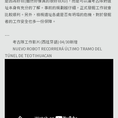
是因為好玩(雖然好像真的很好玩XD)，而是可以讓考古隊對遺
址本身有充分的了解。事前的規劃越仔細，正式發掘工作就會
比較順利。另外，檢視遺址各處是否有坍塌的危機，對於發掘
者的工作安全也多一份保障。
---
考古隊工作影片(西班牙語) 04/30新增
NUEVO ROBOT RECORRERÁ ÚLTIMO TRAMO DEL
TÚNEL DE TEOTIHUACAN