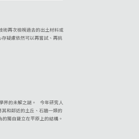
新的技術再次檢視過去的出土材料或
心存疑慮依然可以再嘗試、再挑
古學界的未解之謎。 今年研究人
將其和鄰近的土丘、石牆一類的
認為的獨自聳立在平原上的結構。