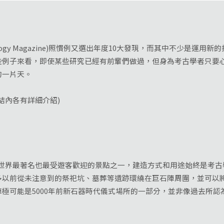
ogy Magazine)照慣例又選出年度10大發現，而其中不少是運用
些例子來看，即使某些研究已經有前輩們做過，但身為考古學者只要
的一片天。
連結內各有詳細介紹)
：
)作為世界最著名也最受遊客歡迎的景點之一，建造方式和用途始終是考
多以前從未注意到的祭祀坑、墓葬等遺跡環繞在巨石陣周圍，並可以
極可能是5000年前新石器時代儀式場所的一部分，並非像過去所