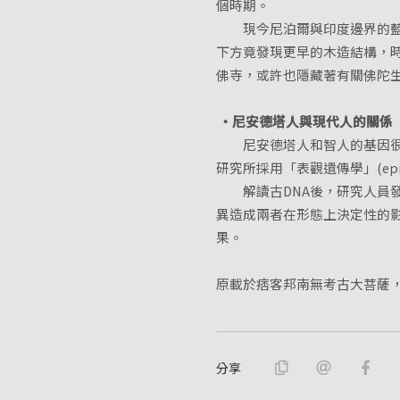
個時期。
現今尼泊爾與印度邊界的藍毗尼
下方竟發現更早的木造結構，
佛寺，或許也隱藏著有關佛陀
‧尼安德塔人與現代人的關係
尼安德塔人和智人的基因很接
研究所採用「表觀遺傳學」(ep
解讀古DNA後，研究人員發
異造成兩者在形態上決定性的
果。
原載於痞客邦南無考古大菩薩，2
分享