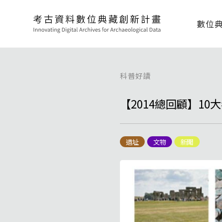
數位
科普好讀
【2014總回顧】10
遺址
文物
新聞