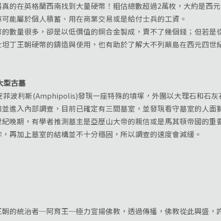
在英格蘭西南找到大量硬幣！粗估總數超過2萬枚，大約是西元26
庫可能屬於個人積蓄、用在商業交易或是給付士兵的工資。
數量很多，卻是以低價值的銅合金製成，賣不了幾個錢；但若是從
士坦丁王朝硬幣的鑄造與使用，也有助於了解大不列顛島在西元四世
大型古墓
利斯(Amphipolis)發現一座特殊的墳塚，外圍以大理石和石灰石牆
口並進入內部調查，目前已確定有三間墓室，並發現看守墓室的人面
世紀晚期，有學者推測墓主是亞歷山大帝的親信或是馬其頓帝國的重
作，再加上墓室的結構並不十分穩固，所以調查的速度會減緩。
的統治者─阿育王─極力宣揚佛教，透過傳播，佛教從此興盛，許