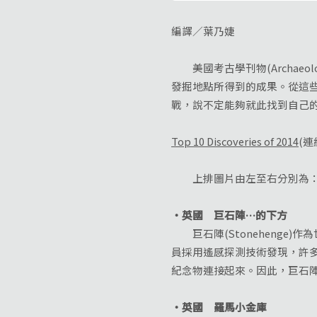
編譯／葉乃婕
美國考古學刊物(Archaeol
發掘地點所得到的成果。從這
戰，說不定能夠就此找到自己
Top 10 Discoveries of 2014
(
上排圖片由左至右分別為
‧英國 巨石陣…的下方
巨石陣(Stonehenge
員採用遙感探測技術發現，許
紀念物連接起來。因此，巨石陣
‧英國 羅馬小金庫