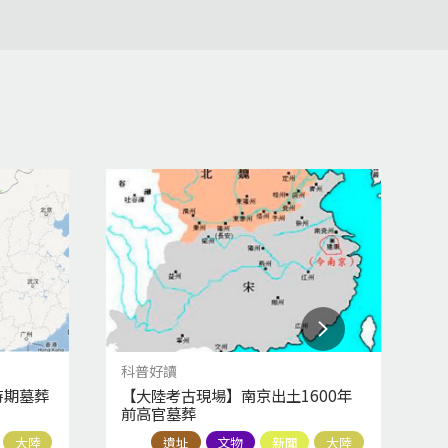
科普好讀
科
時期墓葬
【大陸考古現場】南京出土1600年
【
前高官墓葬
大陸
遺址
文物
新聞
大陸