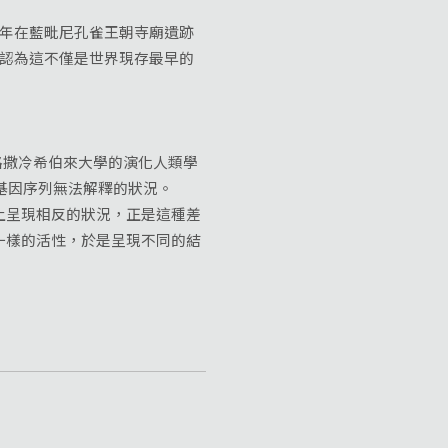
今年在藍毗尼孔雀王朝寺廟遺跡
者認為這不僅是世界現存最早的
撒冷希伯來大學的演化人類學
始基因序列無法解釋的狀況。
上呈現相反的狀況，正是這種差
一樣的活性，於是呈現不同的結