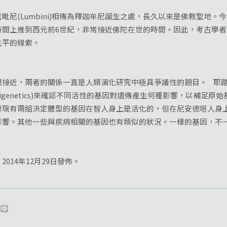
(Lumbini)相傳為釋迦牟尼誕生之處，長久以來是佛教聖地。
時間上推到西元前6世紀，非常接近佛陀在世的時間。因此，考古學
生平的線索。
近，兩者的關係一直是人類演化研究中極具爭議性的題目。 耶路
igenetics)來確認不同活性的基因對遺傳產生何種影響，以補足原
現有兩組決定體型的基因在智人身上是活化的，但在尼安德塔人身
影響。其他一些與疾病相關的基因也有類似的狀況。一樣的基因，不
014年12月29日發佈。