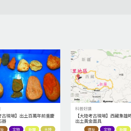
讀
科普好讀
考古現場】出土百萬年前重慶
【大陸考古現場】西藏象雄
石器
出土黃金面具
遺址
文物
新聞
大陸
遺址
文物
新聞