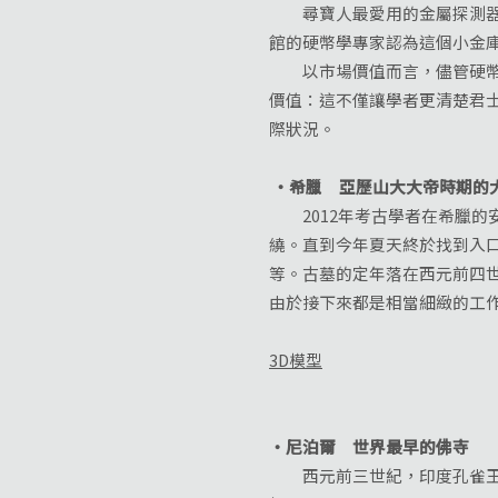
尋寶人最愛用的金屬探測器真的
館的硬幣學專家認為這個小金
以市場價值而言，儘管硬幣的
價值：這不僅讓學者更清楚君
際狀況。
‧希臘 亞歷山大大帝時期的
2012年考古學者在希臘的安菲波
繞。直到今年夏天終於找到入
等。古墓的定年落在西元前四
由於接下來都是相當細緻的工
3D模型
‧尼泊爾 世界最早的佛寺
西元前三世紀，印度孔雀王朝