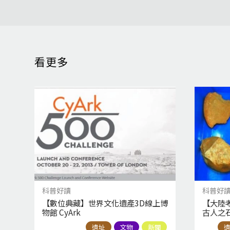
看更多
科普好讀
科普好
【數位典藏】世界文化遺產3D線上博
【大陸
物館 CyArk
古人之
遺址
文物
新聞