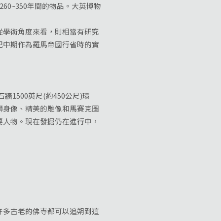
0~350年間的物品。大英博物
學術角度來看，則相當有研究
紀中期作為羅馬帝國行省時的實
1500英尺(約450公尺)環
獅身像、精美的雕像和馬賽克圖
要人物。現在發掘仍在進行中，
多古老的佛寺都可以追朔到這