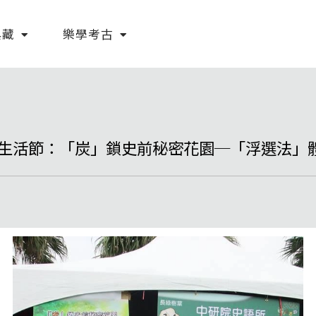
典藏
樂學考古
考古生活節：「炭」鎖史前秘密花園─「浮選法」