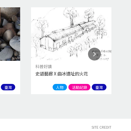
科普好讀
活
史語藝廊 X 曲冰遺址的火花
2
－
臺灣
人物
活動記錄
臺灣
SITE CREDIT