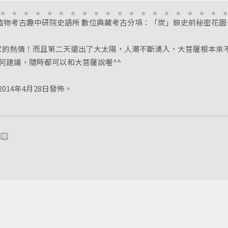
館─植物考古趣中研院史語所 數位典藏考古分項：「炭」鎖史前秘密花
熱情！而且第二天還出了大太陽，人潮不斷湧入，大菩薩根本來不
何建議，隨時都可以和大菩薩說喔^^
2014年4月28日發佈。