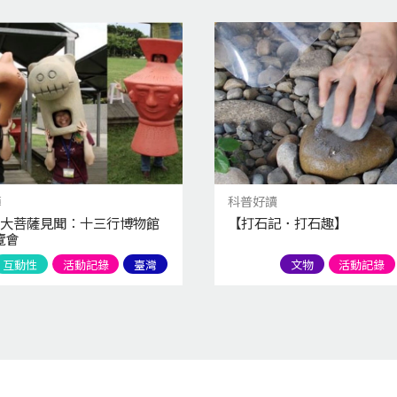
簿
科普好讀
年 大菩薩見聞：十三行博物館
【打石記．打石趣】
覽會
互動性
活動記錄
臺灣
文物
活動記錄