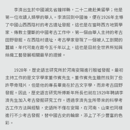
李濟出生於中國湖北省鐘祥縣，二十二歲赴美留學；他是
第一位攻讀人類學的華人。李濟回到中國後，便在1926年主導
了中國山西西陰村的考古遺址發掘，這也是在當時西方地質學
家、傳教士壟斷的中國考古工作中，第一個由華人主持的考古
田野發掘。在西陰村遺址，考古學家發現了一個被人工剖開的
蠶繭，年代可能在距今五千年以上，這也是目前全世界所知與
絲織工藝發展相關最早的證據。
1928年，歷史語言研究所於河南安陽進行殷墟發掘。最初
主持工作的是文字學家董作賓先生。董作賓先生雖然找到了些
許甲骨殘片，但是他的專長畢竟在於古文字學，而非考古田野
發掘。因此，歷史語言研究所傅斯年所長也就在1929年聘請李
濟先生加入考古發掘研究工作。透過李濟先生所帶來的科學考
古工作方法與經驗，史語所不僅在安陽，在河南、山東也同樣
進行不少考古發掘，替中國古史的輪廓，添上了不少豐富的色
彩。