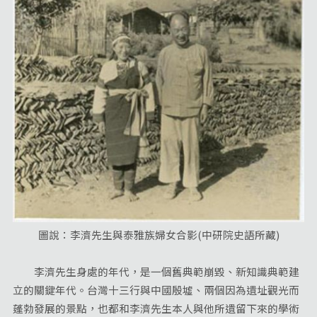
圖說：李濟先生與泰雅族婦女合影(中研院史語所藏)
李濟先生身處的年代，是一個舊典範崩毀、新知識典範建
立的關鍵年代。台灣十三行與中國殷墟、兩個因為遺址觀光而
蓬勃發展的景點，也都和李濟先生本人與他所遺留下來的學術