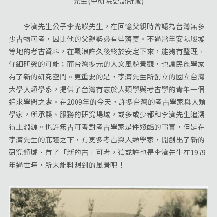
先生(中研院史語所藏)
李濟先生公子李光謨先生，在回憶父親時曾認為台灣無多
少古物可考，因此他的父親勢必有些落寞。不過當年安陽殷墟
等地的考古資料，在飄浪許久後終於安定下來，能夠有整理、
仔細研究的可能；而台灣多元的人文風貌景觀，也讓民族學家
有了新的研究空間。更重要的是，李濟先生所創立的國立台灣
大學人類學系，提供了台灣有志於人類學與考古學的青年一個
追求學問之處。在2009年的今天，許多台灣的考古學家與人類
學家，所承襲、服務的研究場域，或多或少都和李濟先生追溯
得上淵源。也許無古可考對考古學家是件殘酷的事實，但是在
李濟先生的庇蔭之下，有更多考古與人類學家，開創出了新的
研究領域、有了「新的古」可考，這或許也是李濟先生在1979
年過世時，所未能料想到的風景吧！