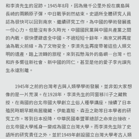
和李濟先生的足跡。1945年8月，因為幾千公里外投在廣島與
長崎的兩顆原子彈，中日戰爭剎然結束。史語所全體研究人員
認為很快可以回到南京、繼續研究工作，為中國的學術發展進
一份心力。但是沒有多久時光，中國國民黨與中國共產黨之間
的內戰，很快便肆虐全中國。不過短短十餘年，南京又將再度
淪為戰火前線。為了文物安全，李濟先生再度帶著這些人類文
明的遺產，踏上流轉的旅程，來到孤懸海外的島嶼—台灣。也
和許多嚮往新社會、新中國的同仁，甚至是他的愛子李光謨先
生永遠別離。
1945年之前的台灣考古與人類學學術發展，並非如大家想
像的是一片荒漠。在1928年，李濟先生的同窗移川子之藏教
授，在南國的台北帝國大學創立土俗人種學講座，接續了日本
殖民時期早期鳥居龍藏、伊能嘉矩、森丑之助等日本學者的研
究工作。等到日本投降，中華民國奉盟軍總部之命來台接收，
台北帝國大學搖身一變成為國立台灣大學。而李濟先生除了史
語所的研究責任之外，並於1949年創設國立台灣大學考古人類