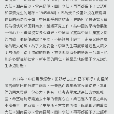
大任。湖南長沙、雲南昆明、四川李莊，再再都留下了史語所
和李濟先生的足跡。1945年8月，因為幾千公里外投在廣島與
長崎的兩顆原子彈，中日戰爭剎然結束。史語所全體研究人員
認為很快可以回到南京、繼續研究工作，為中國的學術發展進
一份心力。但是沒有多久時光，中國國民黨與中國共產黨之間
的內戰，很快便肆虐全中國。不過短短十餘年，南京又將再度
淪為戰火前線。為了文物安全，李濟先生再度帶著這些人類文
明的遺產，踏上流轉的旅程，來到孤懸海外的島嶼—台灣。也
和許多嚮往新社會、新中國的同仁，甚至是他的愛子李光謨先
生永遠別離。
1937年，中日戰爭爆發，田野考古工作已不可行。史語所
考古學家們也分成了兩派，一些熱血青年希望投筆從戎，為他
們的國家貢獻一份心力。也有一些考古學家認為知識亦能報
國，希望能夠守護過去十年的發掘心血。業已邁入不惑之年的
李濟先生，也就擔下了史語所考古文物內遷、躲避戰火的重責
大任。湖南長沙、雲南昆明、四川李莊，再再都留下了史語所