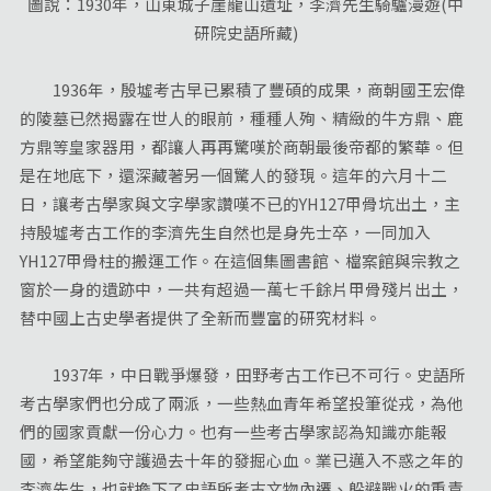
圖說：1930年，山東城子崖龍山遺址，李濟先生騎驢漫遊(中
研院史語所藏)
1936年，殷墟考古早已累積了豐碩的成果，商朝國王宏偉
的陵墓已然揭露在世人的眼前，種種人殉、精緻的牛方鼎、鹿
方鼎等皇家器用，都讓人再再驚嘆於商朝最後帝都的繁華。但
是在地底下，還深藏著另一個驚人的發現。這年的六月十二
日，讓考古學家與文字學家讚嘆不已的YH127甲骨坑出土，主
持殷墟考古工作的李濟先生自然也是身先士卒，一同加入
YH127甲骨柱的搬運工作。在這個集圖書館、檔案館與宗教之
窗於一身的遺跡中，一共有超過一萬七千餘片甲骨殘片出土，
替中國上古史學者提供了全新而豐富的研究材料。
1937年，中日戰爭爆發，田野考古工作已不可行。史語所
考古學家們也分成了兩派，一些熱血青年希望投筆從戎，為他
們的國家貢獻一份心力。也有一些考古學家認為知識亦能報
國，希望能夠守護過去十年的發掘心血。業已邁入不惑之年的
李濟先生，也就擔下了史語所考古文物內遷、躲避戰火的重責