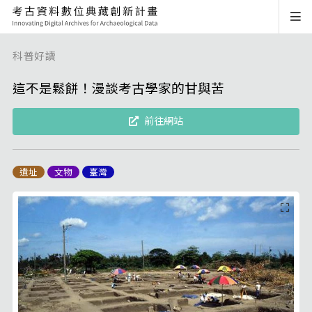
科普好讀
這不是鬆餅！漫談考古學家的甘與苦
前往網站
遺址
文物
臺灣