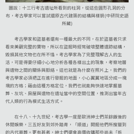
圖說：十三行考古遺址所看到的柱洞，從這些圓形孔洞的分
布，考古學家可以嘗試還原古代建築的結構與樣貌(中研院史語
所藏)
考古學家和盜墓者還有一種最大的不同，在於盜墓者只求
看來美觀完整的寶物，所以在盜掘時經常破壞整體遺跡結構，
毀損其他文物也在所不惜。考古學家為了完整理解古人的生
活，可是得要仔細小心地分析各種各樣出土的現象，考察地層
與遺物之間的關係與脈絡。這也就是為什麼在照片上，我們的
考古學家必須把正在進行發掘的地面，小心翼翼地區分成一塊
塊的方格；藉由這種方格定位，我們也就能夠快速地掌握墓
葬、灰坑、房屋與遺物在遺址當中的空間位置，推測出當年古
代人類的行為模式生活方式。
在十八、十九世紀，考古學一度是歐洲紳士們茶餘飯後的
休閒娛樂，三五好友到郊外踏青，「順道」開掘他們所搜獵到
的古代墓葬。更有甚者，紳士們還會高價收購那些尚未「拆