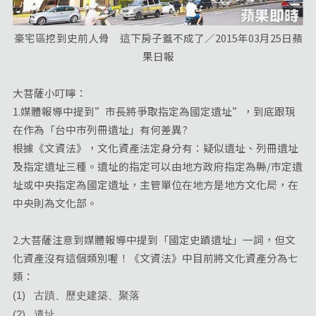
豪宅區挖到史前人骨 這下房子蓋不成了／2015年03月25日蘋
果日報
大菩薩小叮嚀：
1.媒體報導中提到”市長將爭取指定為國定遺址”，到底跟現
在作為「台中市列冊遺址」有何差異?
根據《文資法》，文化資產法定身分有：疑似遺址、列冊遺址
及指定遺址三種。遺址的指定可以由地方政府指定為縣/市定遺
址或中央指定為國定遺址，主管單位在地方是地方文化局，在
中央則為文化部。
2.大菩薩注意到媒體報導中提到「國定史蹟遺址」一詞，但文
化資產沒有這個類別喔！《文資法》中目前將文化資產分為七
類：
(1) 古蹟、歷史建築、聚落
(2) 遺址