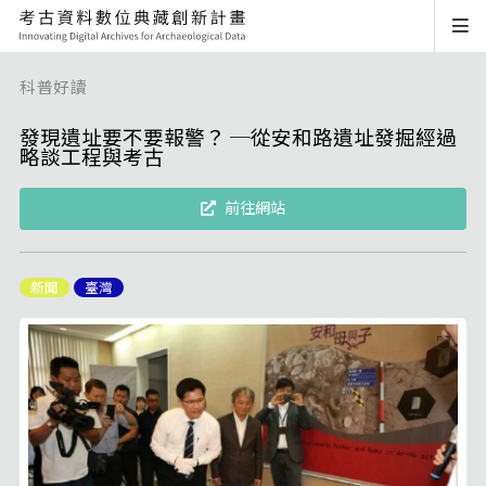
科普好讀
發現遺址要不要報警？ ─從安和路遺址發掘經過
略談工程與考古
前往網站
新聞
臺灣