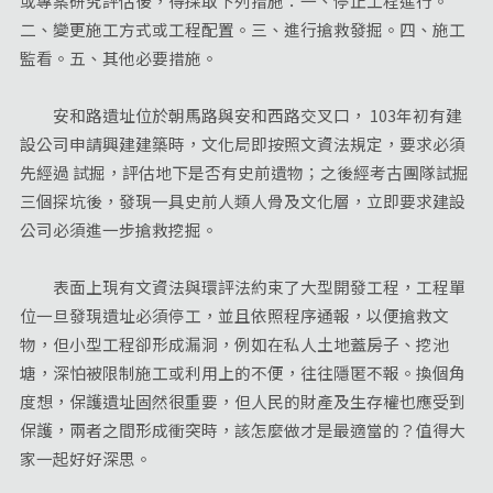
或專案研究評估後，得採取下列措施：一、停止工程進行。
二、變更施工方式或工程配置。三、進行搶救發掘。四、施工
監看。五、其他必要措施。
安和路遺址位於朝馬路與安和西路交叉口， 103年初有建
設公司申請興建建築時，文化局即按照文資法規定，要求必須
先經過 試掘，評估地下是否有史前遺物；之後經考古團隊試掘
三個探坑後，發現一具史前人類人骨及文化層，立即要求建設
公司必須進一步搶救挖掘。
表面上現有文資法與環評法約束了大型開發工程，工程單
位一旦發現遺址必須停工，並且依照程序通報，以便搶救文
物，但小型工程卻形成漏洞，例如在私人土地蓋房子、挖池
塘，深怕被限制施工或利用上的不便，往往隱匿不報。換個角
度想，保護遺址固然很重要，但人民的財產及生存權也應受到
保護，兩者之間形成衝突時，該怎麼做才是最適當的？值得大
家一起好好深思。