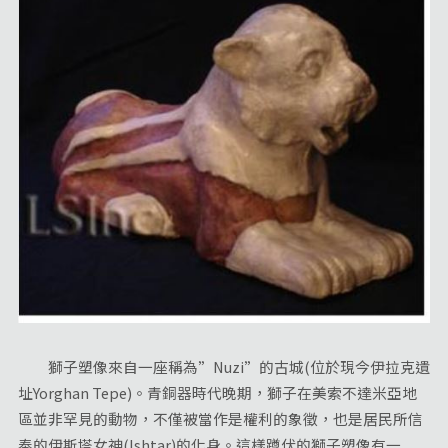
獅子塑像來自一座稱為”Nuzi”的古城(位於現今伊拉克遺
址Yorghan Tepe)。青銅器時代晚期，獅子在美索不達米亞地
區並非罕見的動物，不僅被當作是權利的象徵，也是居民所信
奉的伊斯塔女神(Ishtar)的化身。這樣蹲伏的獅子塑像有一