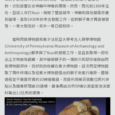
對，分別放置在女神廟中神像的兩側。然而，西元前1300年左
右，亞述人攻打Nuzi，摧毀了整座城市，神廟和其他建築亦遭
到破壞。直到1930年的考古發掘工作，這對獅子像才再度被發
現，一尊大致完好，另外一尊已經粉碎。
當時閃族博物館和賓夕法尼亞大學考古人類學博物館
(University of Pennsylvania Museum of Archaeology and
Anthropology)都參與了Nuzi的發掘工作，並且各取得一部份
出土文物做為館藏，其中破損獅子的一塊前爪和部份後肢由閃
族博物館保存，完好則的收藏在賓大博物館。這次閃足博物館
取了兩件碎塊以及從賓大博物館借出的獅子來進行複原，整個
過程並不需要昂貴的3D掃描儀器，而是利用幾百張數位照片拼
貼以及鏡像原理做3D建模，最後再由3D列印機以高密度泡沫塑
料輸出1:1比例的塑像。