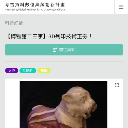
科普好讀
【博物館二三事】3D列印技術正夯！I
前往網站
文物
互動性
新聞