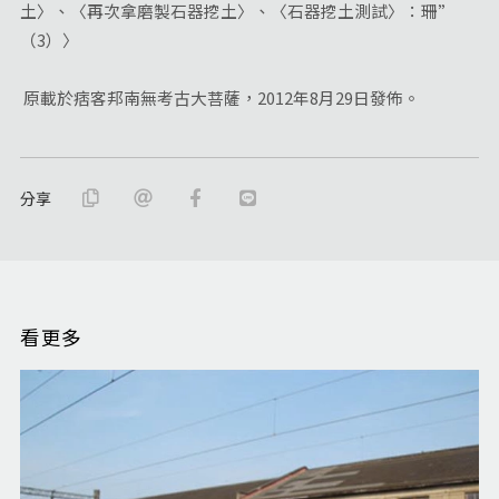
土〉、〈再次拿磨製石器挖土〉、〈石器挖土測試〉：珊”
（3）〉
原載於痞客邦南無考古大菩薩，2012年8月29日發佈。
分享
看更多