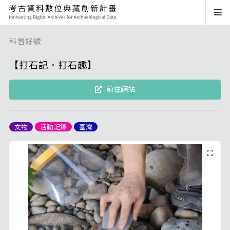
科普好讀
【打石記．打石趣】
前往網站
文物
活動記錄
臺灣