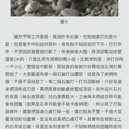
圖七
雖然平時工作看過、摸過許多石鋤，也知道要打的是什
麼，但看著手中的這材原料，竟有點不知該如何下手。打打停
停，不想頂部竟整個打斷了，所幸無傷大雅，將頂部略加修整
還是OK的，只是比原先預期的略小些。比較慘的是，快打好時
一不小心，整個從中斷裂，那就真的無救只好再從找石塊片解
開始了。大菩薩還為第一個石鋤打出腰部，這是為了綁柄所
需，不過不深就是了。第二個石鋤打一打刃部斷掉，只好反過
來把頂修成刃部，再把厚厚的斷處修整成頂部。另外這片石片
的背面（無石皮那面）凹凸差異較大，之後與木柄結合時可能
會有困難（如果是石斧可能會不易卡進柄裡），所以除了打製
器緣外，還要把器身凸處打掉一些，讓它較為平整。不過大菩
薩深怕前功盡棄，並沒有認真把凸處打平。其實有些發掘出土
的石斧或石鋤，背面並未刻意修平，不知裝柄遇到困難時如何