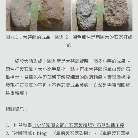
圖九.1：大菩薩的成品；圖九.2：深色那件是用圖六的石器打成
的
終於大功告成！圖九就是大菩薩費時一個多小時的成果～
兩件打製石鋤，大小比手掌小一點。再來大菩薩想拿自製的石
鋤挖土，希望能在刃部留下觸感細滑的軟消耗痕。實際做過後
發現打石器真的不難，不過若要成品美觀，自然是需時間跟經
驗累積囉！
相關資訊：
1. 科普動畫
〈史前澎湖玄武岩石器製造場〉石器製造工序
2.「社腳阿誠」blog 〈拿磨製石器砍樹〉、〈拿磨製石器挖