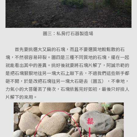
圖三：私房打石器製造場
首先要挑選大又扁的石塊，而且不要選質地較鬆散的石
塊，不然很容易碎裂。圖四是三種不同質地的石塊，擺在一起
就能看出其中的差異。挑好後就要將石塊片解了，阿誠示範的
是把石塊狠狠地往另一塊大石上敲下去，不過我們這些新手都
砸不開，於是改把石塊往另一塊大石砸去（圖五），不幸地，
力氣小的大菩薩丟了幾次，石塊依舊完好如初，最後只好撿人
片解下的來用。