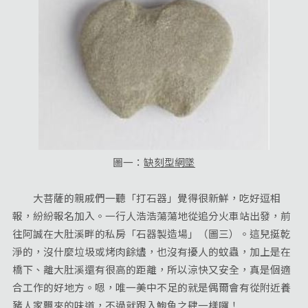
圖一：
缺刻型網墜
大菩薩的親戚們一聽「打石器」覺得很新鮮，吃好逗相
報，紛紛報名加入。一行人浩浩蕩蕩地從追分火車站出發，前
往阿誠在大肚溪畔的私房「石器製造場」（圖三）。這兒挺乾
淨的，沒什麼垃圾或烤肉餘燼，也沒有擾人的蚊蟲，加上是在
橋下、離大肚溪還有很高的距離，所以涼快又安全，真是個適
合工作的好地方。嗯，唯一美中不足的就是偶爾會有從附近養
豬人家飄來的味道，不過就跟入鮑魚之肆一樣囉！