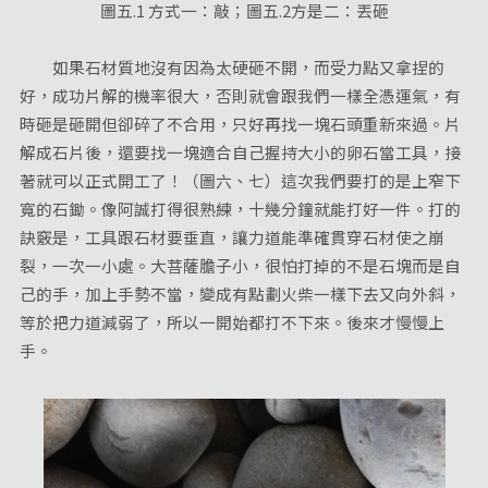
圖五.1 方式一：敲；圖五.2方是二：丟砸
如果石材質地沒有因為太硬砸不開，而受力點又拿捏的
好，成功片解的機率很大，否則就會跟我們一樣全憑運氣，有
時砸是砸開但卻碎了不合用，只好再找一塊石頭重新來過。片
解成石片後，還要找一塊適合自己握持大小的卵石當工具，接
著就可以正式開工了！（圖六、七）這次我們要打的是上窄下
寬的石鋤。像阿誠打得很熟練，十幾分鐘就能打好一件。打的
訣竅是，工具跟石材要垂直，讓力道能準確貫穿石材使之崩
裂，一次一小處。大菩薩膽子小，很怕打掉的不是石塊而是自
己的手，加上手勢不當，變成有點劃火柴一樣下去又向外斜，
等於把力道減弱了，所以一開始都打不下來。後來才慢慢上
手。