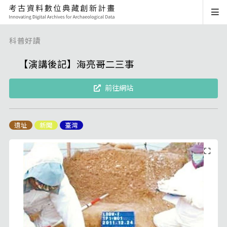
科普好讀
【演講後記】海亮哥二三事
前往網站
遺址
新聞
臺灣