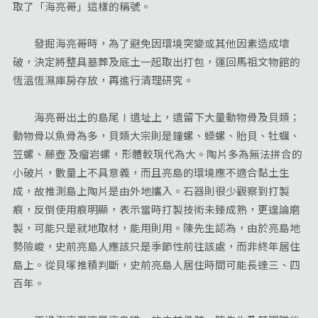
取了「海亮哥」這樣的稱號。
發掘海亮哥時，為了避免因環境突變或其他因素造成壞
破，決定將整具墓葬及底土一起取出打包，運回馬祖文物館的
恆溫恆濕庫房存放，再進行清理研究。
海亮哥出土的島尾Ⅰ遺址上，遺留下大量動物骨及貝類；
動物骨以魚骨為多，貝類大宗則是鐘螺、蠑螺、貽貝、牡蠣、
笠螺、藤壺 及瘤岩螺，形體較現代為大。陶片多為無法拼合的
小破片，數量上不具意義，而且亮島的環境應不適合黏土生
成，故推測島上陶片是由外地攜入。石器則很少觀察到打製
痕，反倒使用痕明顯，表示當時打製技術未臻成熟，更遑論磨
製，可能只是就地取材，能用則用。陳先生認為，由於亮島地
勢險峻，史前亮島人應該只是季節性前往該處，而非終年居住
島上。從貝塚推積判斷，史前亮島人居住時間可能長達三、四
百年。