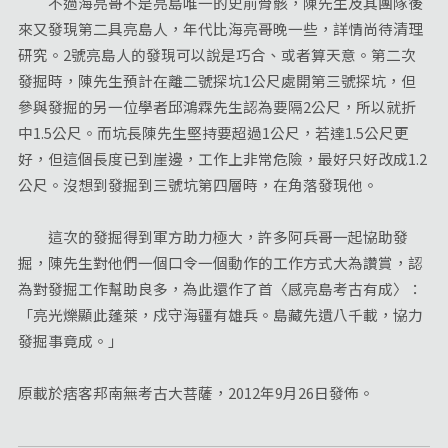
不過海亮哥不是亮島唯一的史前骨骸，陳先生及其團隊後
來又發現第二具亮島人，年代比海亮哥晚一些，詳情尚待清理
研究。2號亮島人的發現可以說是巧合、或者算天意。第二次
發掘時，陳先生預計在離二號探坑1公尺處開第三號探坑，但
參與發掘的另一位學者邱鴻霖先生認為要隔2公尺，所以就折
中1.5公尺。而坑長陳先生堅持要超過1公尺，若達1.5公尺更
好，但這個長度已到崖邊，工作上非常危險，最好只好改成1.2
公尺。沒想到發掘到三號坑第四層時，在角落發現他。
這次的發掘得到軍方助力極大，許多阿兵哥一起協助發
掘，陳先生對他們一個口令一個動作的工作方式大為讚賞，認
為對發掘工作幫助良多，為此還作了首〈感亮島考古有成〉：
「亮光爍顯此蓬萊，戍守海疆有雄兵。島藏先遺八千載，協力
發掘事竟成。」
原載於痞客邦南無考古大菩薩
，2012年9月26日發佈。