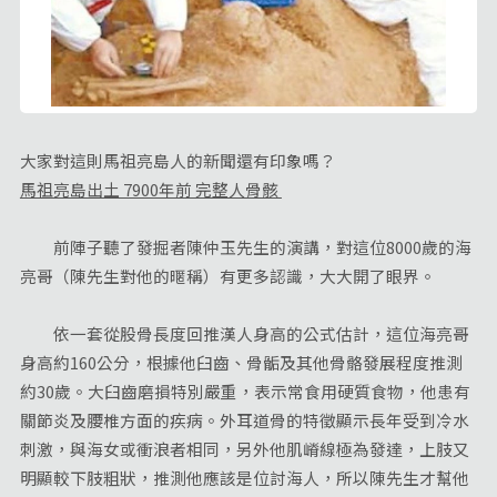
大家對這則馬祖亮島人的新聞還有印象嗎？
馬祖亮島出土 7900年前 完整人骨骸
前陣子聽了發掘者陳仲玉先生的演講，對這位8000歲的海
亮哥（陳先生對他的暱稱）有更多認識，大大開了眼界。
依一套從股骨長度回推漢人身高的公式估計，這位海亮哥
身高約160公分，根據他臼齒、骨骺及其他骨骼發展程度推測
約30歲。大臼齒磨損特別嚴重，表示常食用硬質食物，他患有
關節炎及腰椎方面的疾病。外耳道骨的特徵顯示長年受到冷水
刺激，與海女或衝浪者相同，另外他肌嵴線極為發達，上肢又
明顯較下肢粗狀，推測他應該是位討海人，所以陳先生才幫他