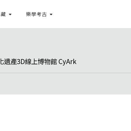
典藏
樂學考古
產3D線上博物館 CyArk