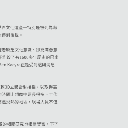
的世界文化遺產─特別是被列為瀕
流傳到後世。
者缺乏文化意識、卻充滿惡意
炸毀了有1600多年歷史的巴米
Ben Kacyra正是受到這則消息
賴3D立體雷射掃描，以取得高
的時間比想像中要長得多。工作
高溫炎熱的地區，現場人員不但
景的相關研究也相當豐富。下了