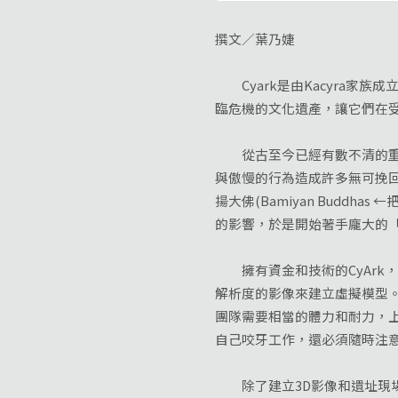
撰文／葉乃婕
Cyark是由Kacyra家
臨危機的文化遺產，讓它們在
從古至今已經有數不清的重要
與傲慢的行為造成許多無可挽回
揚大佛(Bamiyan Buddha
的影響，於是開始著手龐大的
擁有資金和技術的CyArk
解析度的影像來建立虛擬模型
團隊需要相當的體力和耐力，
自己咬牙工作，還必須隨時注
除了建立3D影像和遺址現場