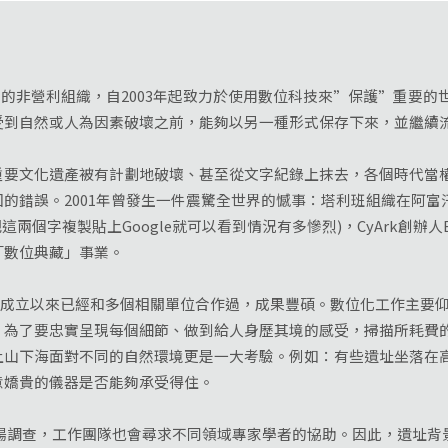
族成立的非營利組織，自2003年起致力於使用數位科技來”保護”重要
受到自然或人為因素破壞之前，能夠以另一種形式保存下來，並繼續
文化遺產被有計劃地破壞、甚至從文字紀錄上抹去，各個時代當權
的錯誤。2001年曾發生一件震驚全世界的憾事：塔利班組織在阿富汗
s ←把這兩個字複製貼上Google就可以看到情況有多慘烈)，CyArk創辦人
「數位典藏」事業。
，成立以來已經和多個相關單位合作過，成果豐碩。數位化工作主要仰
。為了要忠實呈現每個細節、做到給人身歷其境的感受，掃描所耗費
上山下海面對不同的自然環境更是一大考驗。例如：有些遺址坐落在
意嬌貴的儀器是否能夠承受得住。
調查，工作團隊也會尋求不同領域專家學者的協助。因此，遺址背