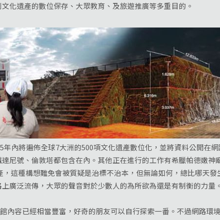
到文化遺產的數位保存、大眾教育、及旅遊推廣等多重目的。
5年內將遍佈全球7大洲的500項文化遺產數位化，並將資料公開在網
鐵達尼號、倫敦塔都包含在內。其他正在進行的工作有希臘帕德嫩神
，這種構想難免會被質疑是治標不治本，但無論如何，總比哪天發
路上廣泛流傳，大眾的聲音對於少數人的為所欲為還是有制衡的力量
物館內容已經相當豐富，好奇的朋友可以自行探索一番。不過網路環境