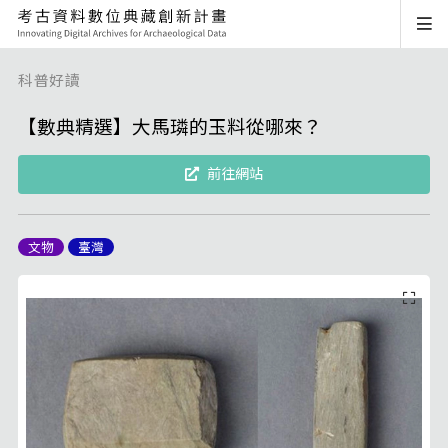
科普好讀
【數典精選】大馬璘的玉料從哪來？
前往網站
文物
臺灣