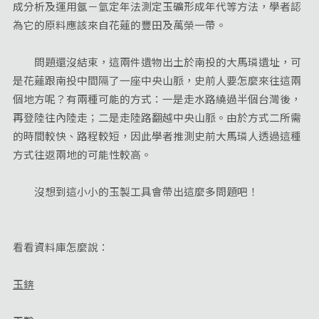
成分析及運用氬－氫定年法測定玉礦形成年代等方法，學者認
為它的原料應該來自花蓮的豐田及萬榮一帶。
問題還沒結束，這兩件遺物出土於南投的大馬璘遺址，可
是花蓮跟南投中間隔了一座中央山脈，史前人要怎麼來往這兩
個地方呢？有兩種可能的方式：一是走水路繞過半個台灣後，
再登陸往內陸走；二是走陸路翻越中央山脈。由於方式二所需
的時間較快、路程較短，因此學者推測史前大馬璘人透過這種
方式往返兩地的可能性較高。
沒想到這小小的玉製工具會帶出這麼多問題吧！
看看資料庫怎麼說：
玉錛