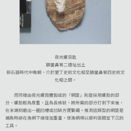
夜光螺貝匙
鵝鑾鼻第二遺址出土
新石器時代中晚期，介於墾丁史前文化相至鵝鑾鼻第四史前文
化相之間。
而同樣由夜光螺殼體製成的「網墜」則是採用螺肋的部
分，螺肋較為厚重，且為長條狀，將所需的部分打剝下來後，
在末端刻磨出一圈凹槽或凹缺方便繫繩。推測這類型的網墜是
捕魚時綁在漁網下緣增加重量，使漁網得以順利張開並下沉的
工具。