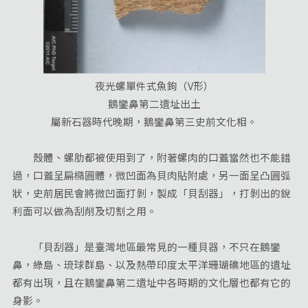
夜光螺單件式魚鉤（V形）
鵝鑾鼻第二遺址出土
屬新石器時代晚期，鵝鑾鼻第三史前文化相。
殼體、螺肋都被使用到了，附著螺肉的口蓋當然也不能錯
過，口蓋呈扁橢圓體，微凹面為貝肉貼附處，另一面呈凸圓弧
狀，史前居民會將微凹面打剝，製成「貝刮器」，打剝出的銳
利面可以做為刮削及切割之用。
「貝刮器」是臺灣地區最常見的一種貝器，不只在鵝鑾
鼻，綠島、琉球群島、以及熱帶印度太平洋珊瑚礁地區的遺址
都有出現，且在鵝鑾鼻第二遺址中各時期的文化層也都有它的
身影。