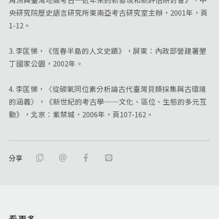
央研究院歷史語言研究所東南亞考古研究室主辦，2001年，頁
1-12。
3. 李匡悌，《恆春半島的人文史蹟》，屏東：內政部營建署墾
丁國家公園，2002年。
4. 李匡悌，〈從碳氧同位素分析論古代臺灣貝類採集與古環境
的涵義〉，《新世紀的考古學──文化、區位、生態的多元互
動》，北京：紫禁城，2006年，頁107-162。
分享
看更多