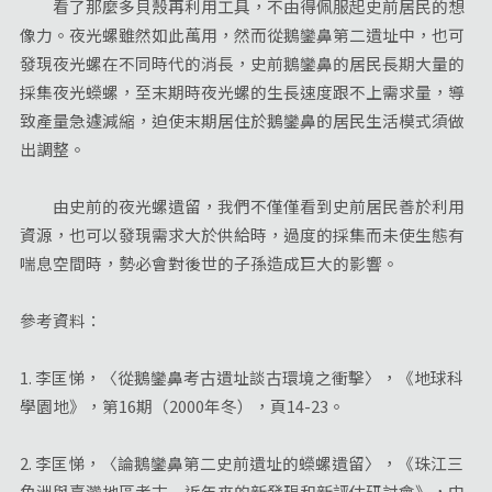
看了那麼多貝殼再利用工具，不由得佩服起史前居民的想
像力。夜光螺雖然如此萬用，然而從鵝鑾鼻第二遺址中，也可
發現夜光螺在不同時代的消長，史前鵝鑾鼻的居民長期大量的
採集夜光蠑螺，至末期時夜光螺的生長速度跟不上需求量，導
致產量急遽減縮，迫使末期居住於鵝鑾鼻的居民生活模式須做
出調整。
由史前的夜光螺遺留，我們不僅僅看到史前居民善於利用
資源，也可以發現需求大於供給時，過度的採集而未使生態有
喘息空間時，勢必會對後世的子孫造成巨大的影響。
參考資料：
1. 李匡悌，〈從鵝鑾鼻考古遺址談古環境之衝擊〉，《地球科
學園地》，第16期（2000年冬），頁14-23。
2. 李匡悌，〈論鵝鑾鼻第二史前遺址的蠑螺遺留〉，《珠江三
角洲與臺灣地區考古─近年來的新發現和新評估研討會》，中