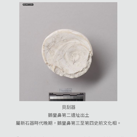
貝刮器
鵝鑾鼻第二遺址出土
屬新石器時代晚期，鵝鑾鼻第三至第四史前文化相。