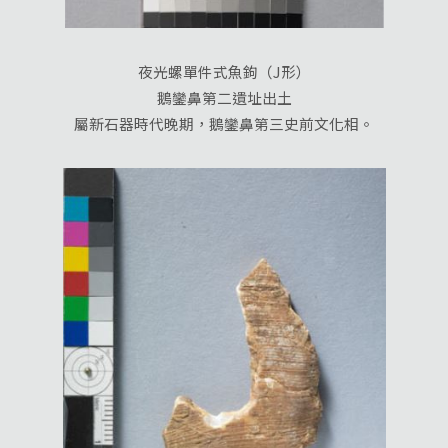
夜光螺單件式魚鉤（J形）
鵝鑾鼻第二遺址出土
屬新石器時代晚期，鵝鑾鼻第三史前文化相。