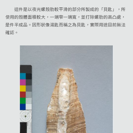
這件是以夜光螺殼肋較平滑的部分所製成的「貝匙」，所
使用的殼體面積較大，一端窄一端寬，並打除螺肋的高凸處，
是件半成品。因形狀像湯匙而稱之為貝匙，實際用途目前無法
確認。