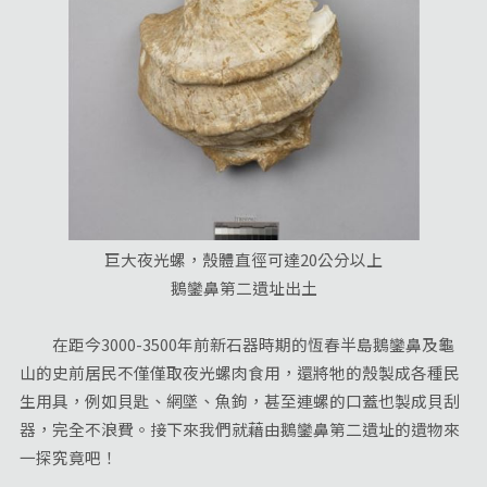
巨大夜光螺，殼體直徑可達20公分以上
鵝鑾鼻第二遺址出土
在距今3000-3500年前新石器時期的恆春半島鵝鑾鼻及龜
山的史前居民不僅僅取夜光螺肉食用，還將牠的殼製成各種民
生用具，例如貝匙、網墜、魚鉤，甚至連螺的口蓋也製成貝刮
器，完全不浪費。接下來我們就藉由鵝鑾鼻第二遺址的遺物來
一探究竟吧！