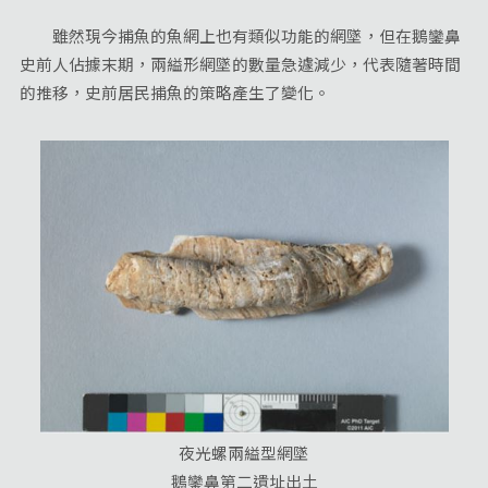
雖然現今捕魚的魚網上也有類似功能的網墜，但在鵝鑾鼻
史前人佔據末期，兩縊形網墜的數量急遽減少，代表隨著時間
的推移，史前居民捕魚的策略產生了變化。
夜光螺兩縊型網墜
鵝鑾鼻第二遺址出土