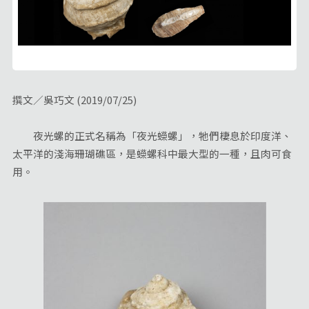
撰文／吳巧文 (2019/07/25)
夜光螺的正式名稱為「夜光蠑螺」，牠們棲息於印度洋、
太平洋的淺海珊瑚礁區，是蠑螺科中最大型的一種，且肉可食
用。