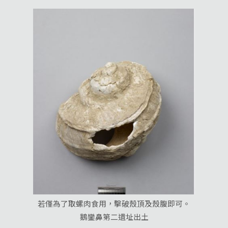
若僅為了取螺肉食用，擊破殼頂及殼腹即可。
鵝鑾鼻第二遺址出土