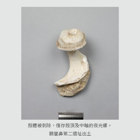
殼體被剝除，僅存殼頂及中軸的夜光螺。
鵝鑾鼻第二遺址出土