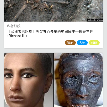
科普好讀
【歐洲考古現場】失蹤五百多年的英國國王─理查三世
(Richard III)
遺址
人物
新聞