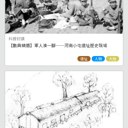
科普好讀
【數典精選】軍人湊一腳──河南小屯遺址歷史現場
遺址
人物
大陸