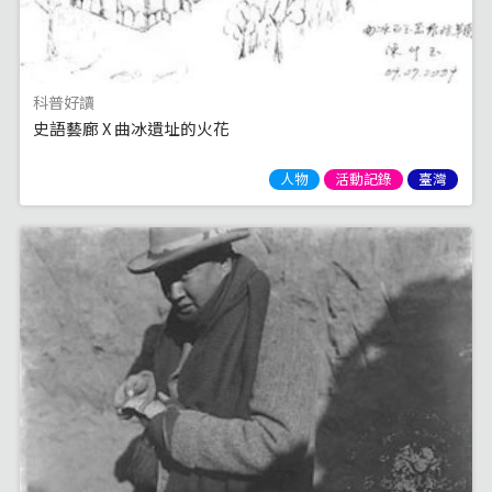
科普好讀
史語藝廊 X 曲冰遺址的火花
人物
活動記錄
臺灣