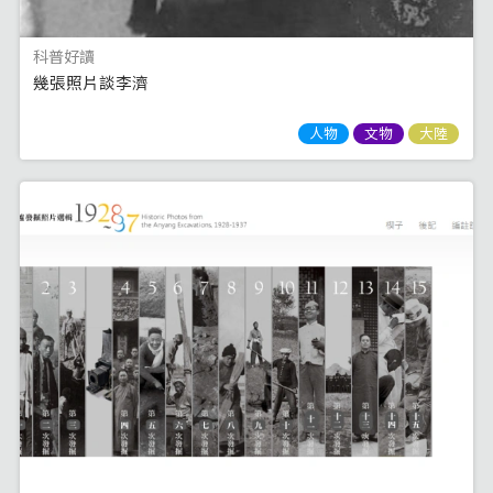
科普好讀
幾張照片談李濟
人物
文物
大陸