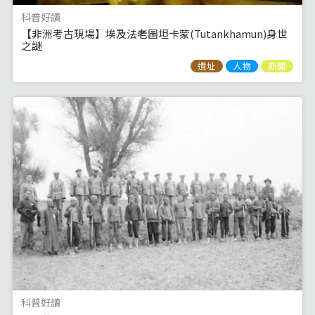
科普好讀
【非洲考古現場】埃及法老圖坦卡蒙(Tutankhamun)身世
之謎
遺址
人物
新聞
科普好讀