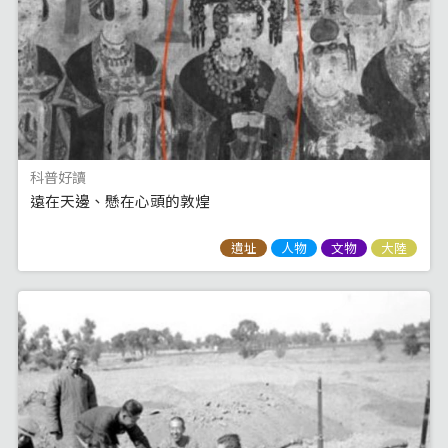
科普好讀
遠在天邊、懸在心頭的敦煌
遺址
人物
文物
大陸