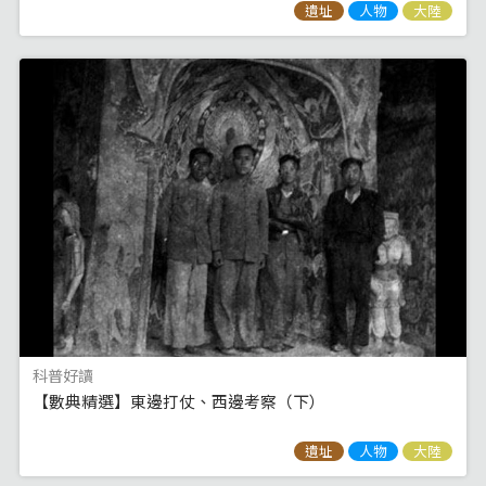
遺址
人物
大陸
科普好讀
【數典精選】東邊打仗、西邊考察（下）
遺址
人物
大陸