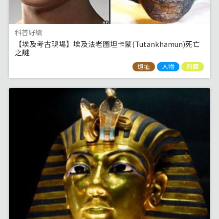
科普好讀
【埃及考古現場】埃及法老圖坦卡蒙(Tutankhamun)死亡
之謎
遺址
人物
新聞