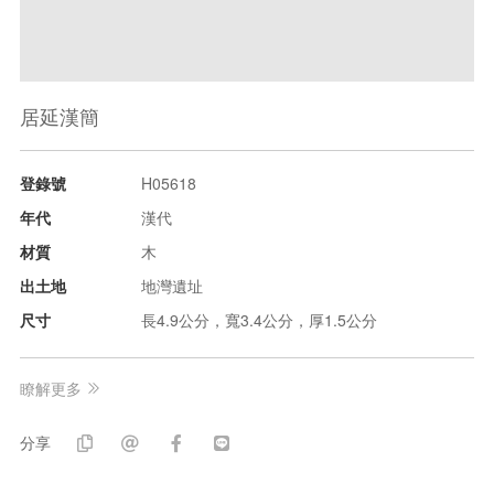
居延漢簡
登錄號
H05618
年代
漢代
材質
木
出土地
地灣遺址
尺寸
長4.9公分，寬3.4公分，厚1.5公分
瞭解更多
分享