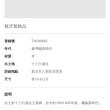
豬牙製飾品
登錄號
T0030693
年代
臺灣鐵器時代
材質
牙
出土地
十三行遺址
詳細地點
新北市八里區頂罟里
尺寸
長10.0公分
說明
出土於十三行遺址之墓葬，距今約1800-800年前，屬鐵器時代。