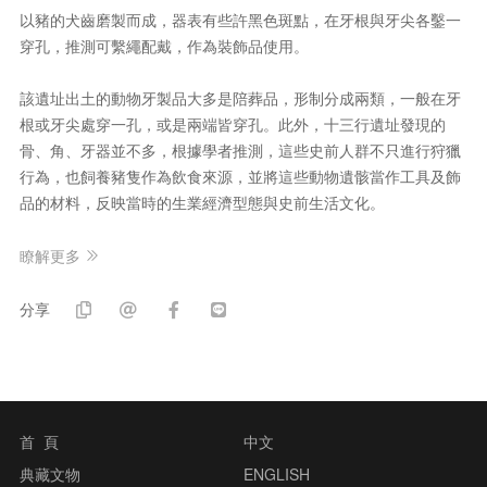
以豬的犬齒磨製而成，器表有些許黑色斑點，在牙根與牙尖各鑿一
穿孔，推測可繫繩配戴，作為裝飾品使用。
該遺址出土的動物牙製品大多是陪葬品，形制分成兩類，一般在牙
根或牙尖處穿一孔，或是兩端皆穿孔。此外，十三行遺址發現的
骨、角、牙器並不多，根據學者推測，這些史前人群不只進行狩獵
行為，也飼養豬隻作為飲食來源，並將這些動物遺骸當作工具及飾
品的材料，反映當時的生業經濟型態與史前生活文化。
瞭解更多
分享
首 頁
中文
典藏文物
ENGLISH