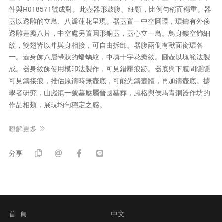
件與R018571號成對。此壺器形鼓腹、細頸，比例勻稱而穩重。器
蓋以透雕的立鳥、八瓣蓮花呈現。器蓋置一中空圓環，環鑄有外侈
透雕蓮瓣八片，中空處另置圓形銅蓋，蓋心立一鳥。鳥身鏤空飾細
紋，雙翅皆以隼與身相接，可自由拆卸。器腹兩側有獸面銜環各
一。壺身飾八層帶狀的蟠螭紋，中填十字花瓣紋。圓壺以塊範法製
成。器身紋飾使用模印法製作，可見錯壓痕跡。器底與下腹間隱隱
可見鑄接痕，推估原鑄時無壺底，可能先鑄壺體，再加鑄壺底。據
學者研究，山彪鎮一號墓應屬晉國墓葬，風格與侯馬青銅器作坊的
作品相類，展現均勻穩定之感。
瞭解更多
分享
首 頁
中文