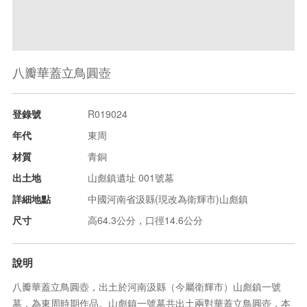
八瓣華蓋立鳥圓壺
登錄號
R019024
年代
東周
材質
青銅
出土地
山彪鎮遺址 001號墓
詳細地點
中國河南省汲縣(現改為衛輝市)山彪鎮
尺寸
高64.3公分，口徑14.6公分
說明
八瓣華蓋立鳥圓壺，出土於河南汲縣（今屬衛輝市）山彪鎮一號
墓，為東周時期作品。山彪鎮一號墓共出土兩對華蓋立鳥圓壺，本