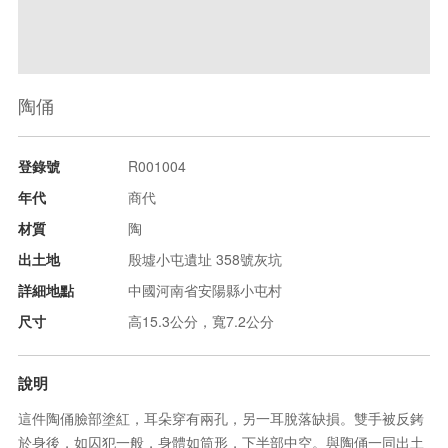
陶俑
登錄號
R001004
年代
商代
材質
陶
出土地
殷墟小屯遺址 358號灰坑
詳細地點
中國河南省安陽縣小屯村
尺寸
高15.3公分，寬7.2公分
說明
這件陶俑臉部塗紅，耳朵穿有兩孔，另一耳脫落缺損。雙手被反銬
於身後，如囚犯一般，身體如筒形，下半部中空。與陶俑一同出土