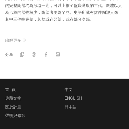
的完整陶器均為殷墟一期，可以上推至盤庚遷殷的年代。殷墟以人
為形象的器物極少，陶塑者更為罕見。史語所藏有數件陶塑人像，
其中三件較完整，其餘或存頭部，或存部分身軀。
瞭解更多
分享
首 頁
中文
典藏文物
ENGLISH
關於計畫
日本語
聲明與條款