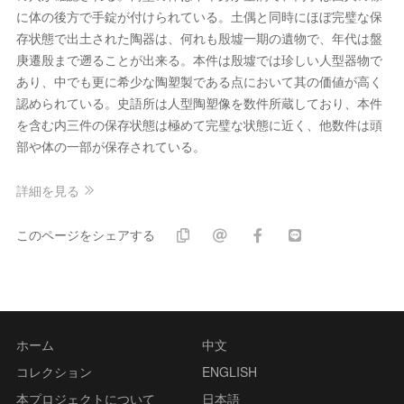
に体の後方で手錠が付けられている。土偶と同時にほぼ完璧な保
存状態で出土された陶器は、何れも殷墟一期の遺物で、年代は盤
庚遷殷まで遡ることが出来る。本件は殷墟では珍しい人型器物で
あり、中でも更に希少な陶塑製である点において其の価値が高く
認められている。史語所は人型陶塑像を数件所蔵しており、本件
を含む内三件の保存状態は極めて完璧な状態に近く、他数件は頭
部や体の一部が保存されている。
詳細を見る
このページをシェアする
ホーム
中文
コレクション
ENGLISH
本プロジェクトについて
日本語