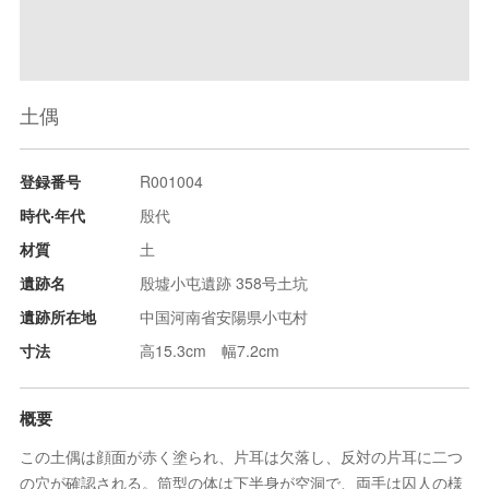
土偶
登録番号
R001004
時代‧年代
殷代
材質
土
遺跡名
殷墟小屯遺跡 358号土坑
遺跡所在地
中国河南省安陽県小屯村
寸法
高15.3cm 幅7.2cm
概要
この土偶は顔面が赤く塗られ、片耳は欠落し、反対の片耳に二つ
の穴が確認される。筒型の体は下半身が空洞で、両手は囚人の様