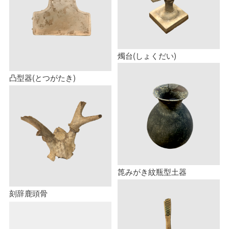
燭台(しょくだい)
凸型器(とつがたき)
箆みがき紋瓶型土器
刻辞鹿頭骨