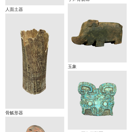
人面土器
玉象
骨觚形器