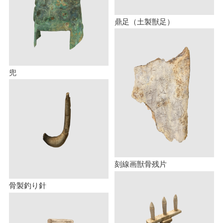
鼎足（土製獣足）
兜
刻線画獣骨残片
骨製釣り針