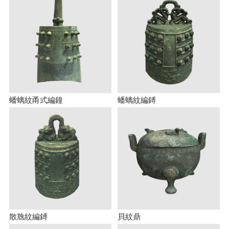
蟠螭紋甬式編鐘
蟠螭紋編鎛
散虺紋編鎛
貝紋鼎