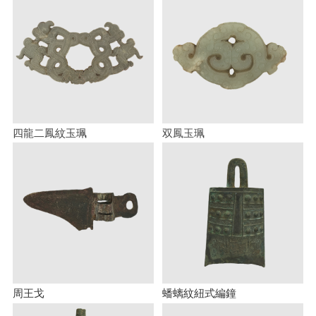
四龍二鳳紋玉珮
双鳳玉珮
周王戈
蟠螭紋紐式編鐘