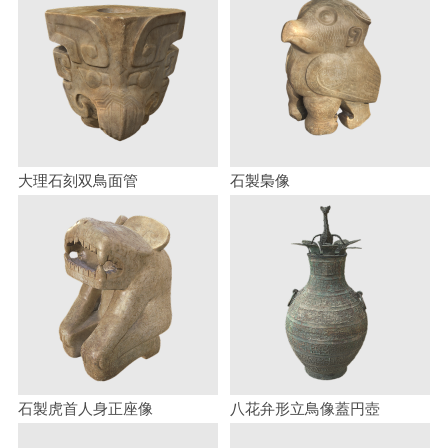
大理石刻双鳥面管
石製梟像
石製虎首人身正座像
八花弁形立鳥像蓋円壺