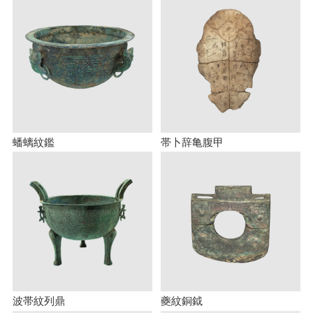
蟠螭紋鑑
帯卜辞亀腹甲
波帯紋列鼎
夔紋銅鉞