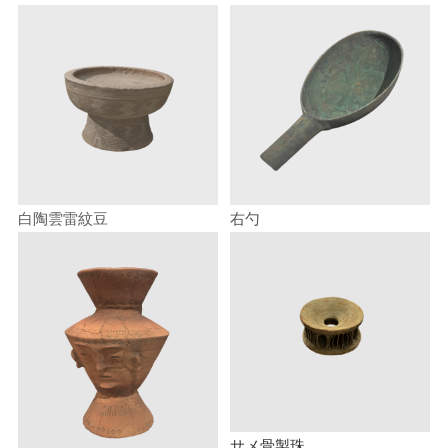
白陶雲雷紋豆
右勺
サメ骨製珠