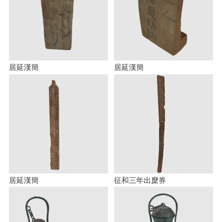
居延漢簡
居延漢簡
居延漢簡
征和三年出穈券