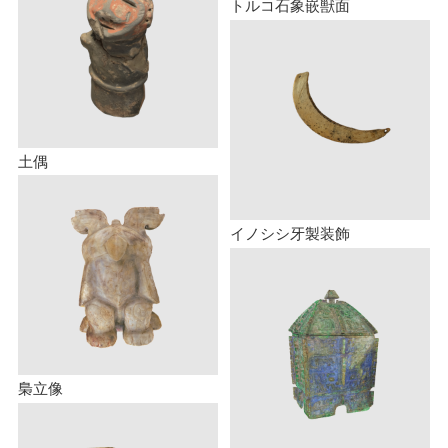
トルコ石象嵌獣面
土偶
イノシシ牙製装飾
梟立像