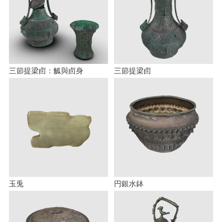
三節提梁卣：觚與卣身
三節提梁卣
玉兎
円銀水鉢