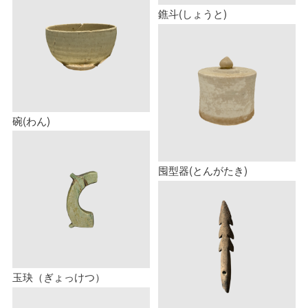
鐎斗(しょうと)
碗(わん)
囤型器(とんがたき)
玉玦（ぎょっけつ）