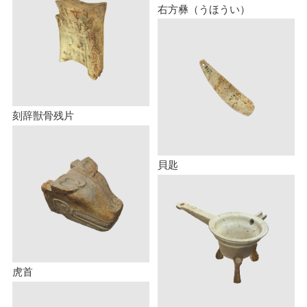
右方彝（うほうい）
刻辞獣骨残片
貝匙
虎首