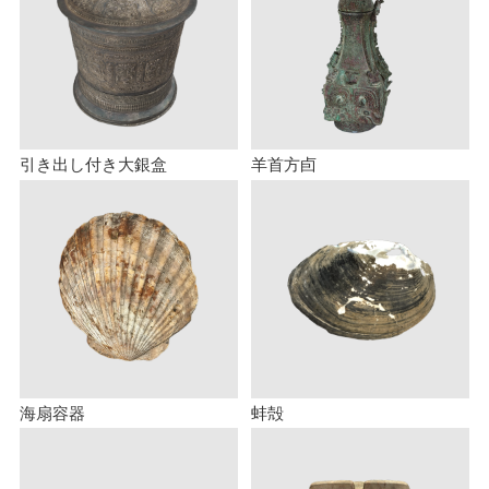
引き出し付き大銀盒
羊首方卣
海扇容器
蚌殻