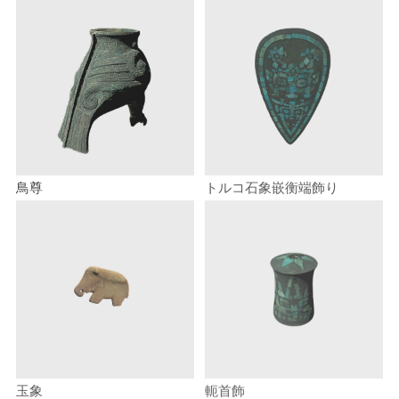
鳥尊
トルコ石象嵌衡端飾り
玉象
軛首飾