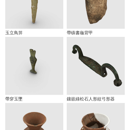
玉立鳥笄
帶硃書龜背甲
帶穿玉墜
鑲嵌綠松石人形紋弓形器