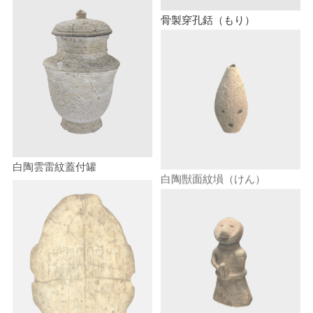
骨製穿孔銛（もり）
白陶雲雷紋蓋付罐
白陶獣面紋塤（けん）