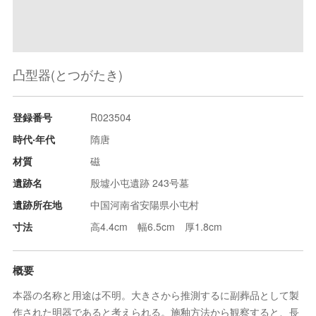
凸型器(とつがたき)
登録番号
R023504
時代‧年代
隋唐
材質
磁
遺跡名
殷墟小屯遺跡 243号墓
遺跡所在地
中国河南省安陽県小屯村
寸法
高4.4cm 幅6.5cm 厚1.8cm
概要
本器の名称と用途は不明。大きさから推測するに副葬品として製
作された明器であると考えられる。施釉方法から観察すると、長