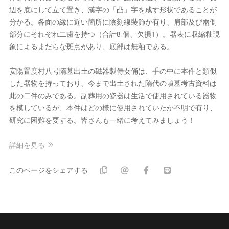
辺を底にして立て置き、漢字の「凸」字を成す形状であることが
分かる。各面の縁に近い箇所に陰刻線裝飾が有り、肩部及び兩側
部分にそれぞれ二歯を持つ（合計8 個、欠損1）。器表に収縮釉現
象によるまだらな斑点があり、底部は無釉である。
安陽置度村八号隋墓出土の磁器製侍女俑は、手の中に本件と類似
した器物を持っており、今まで出土された隋代の墳墓考古資料は
此の二件のみである。副葬用の瓷器は生活で使用されている器物
を模しているが、本件はどの様に使用されていたか不明で有り、
研究に困難を要する。皆さんも一緒に考えてみましょう！
詳細を見る
このページをシェアする