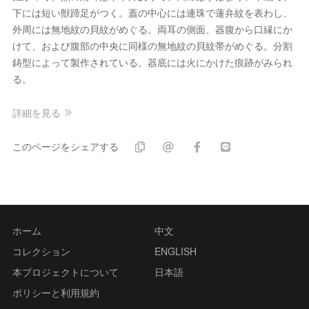
下には短い獣蹄足がつく。蓋の中心には連珠で蓮弁紋を表わし、
外周には無地紋の貝紋がめぐる。両耳の側面、器腹から口縁にか
けて、および腹部の中央に同様の無地紋の貝紋帯がめぐる。分割
鋳型によって製作されている。器底には火にかけた痕跡がみられ
る。
詳細を見る
このページをシェアする
ホーム
中文
コレクション
ENGLISH
本プロジェクトについて
日本語
ポリシーと利用規約