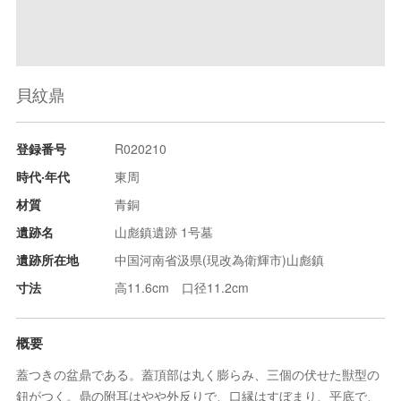
貝紋鼎
登録番号
R020210
時代‧年代
東周
材質
青銅
遺跡名
山彪鎮遺跡 1号墓
遺跡所在地
中国河南省汲県(現改為衛輝市)山彪鎮
寸法
高11.6cm 口径11.2cm
概要
蓋つきの盆鼎である。蓋頂部は丸く膨らみ、三個の伏せた獣型の
鈕がつく。鼎の附耳はやや外反りで、口縁はすぼまり、平底で、