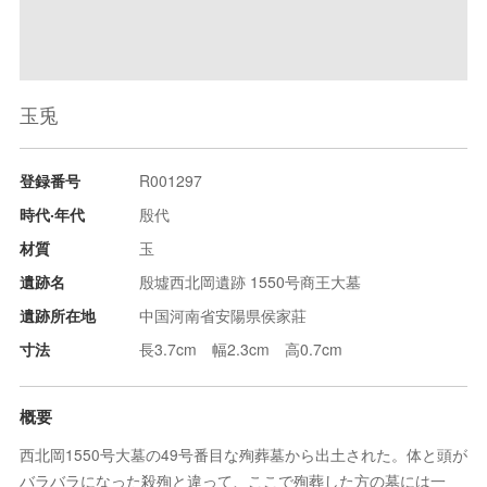
玉兎
登録番号
R001297
時代‧年代
殷代
材質
玉
遺跡名
殷墟西北岡遺跡 1550号商王大墓
遺跡所在地
中国河南省安陽県侯家莊
寸法
長3.7cm 幅2.3cm 高0.7cm
概要
西北岡1550号大墓の49号番目な殉葬墓から出土された。体と頭が
バラバラになった殺殉と違って、ここで殉葬した方の墓には一