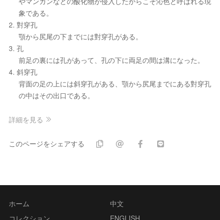
やマンガンなどの酸化物が侵入したからこそ沁色と呼ばれる現
象である。
2. 對穿孔
顎から尻尾の下までには對穿孔がある。
3. 孔
前足の裏には孔があって、孔の下に両足の間は溝になった。
4. 斜穿孔
背面の足の上には斜穿孔がある、顎から尻尾までにある對穿孔
の中はその出口である。
詳細を見る
このページをシェアする
ホーム
中文
コレクション
ENGLISH