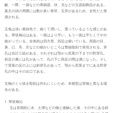
觚、一爵、一鼎などの青銅器、玦、戈などの玉器副葬品がある。
墓主の頭の周囲には数が多い骨笄、玉笄があるため、女性だと推
測される。
玉兔は淡い黄緑色で、細くて潤いし、透っているような感じがあ
る。帯状褐沁はある。一面はより平い、もう一面は平たくてやや
曲がっている。全体的は四方形、四足は俯いている。両面の目、
鼻、口、耳、爪などの細かいところは雙線陰刻で表現される。穿
孔は合計三組がある。それぞれは顎から尻尾の下までの對穿孔。
前足の裏には孔があって、孔の下に両足の間は溝になった。そし
て背面の足の上には斜穿孔があって、顎から尻尾までにある對穿
孔の中はその出口である。
文物のくり抜き彫刻は作れにくいため、本模型は実物と異なる場
合がある。
1. 帯状褐沁
玉は長期的に水、土壌などの物と接触した後、その中にある鉄