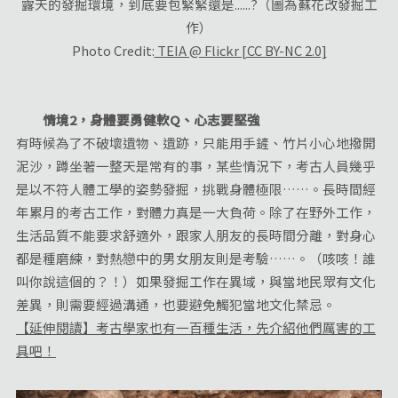
露天的發掘環境，到底要包緊緊還是......?（圖為蘇花改發掘工
作）
Photo Credit:
TEIA @ Flickr [CC BY-NC 2.0]
情境2，身體要勇健軟Q、心志要堅強
有時候為了不破壞遺物、遺跡，只能用手鏟、竹片小心地撥開
泥沙，蹲坐著一整天是常有的事，某些情況下，考古人員幾乎
是以不符人體工學的姿勢發掘，挑戰身體極限……。長時間經
年累月的考古工作，對體力真是一大負荷。除了在野外工作，
生活品質不能要求舒適外，跟家人朋友的長時間分離，對身心
都是種磨練，對熱戀中的男女朋友則是考驗……。（咳咳！誰
叫你說這個的？！）如果發掘工作在異域，與當地民眾有文化
差異，則需要經過溝通，也要避免觸犯當地文化禁忌。
【延伸閱讀】考古學家也有一百種生活，先介紹他們厲害的工
具吧！