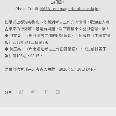
古細菌。
Photo Credit:
NASA - en:Image:Halobacteria.jpg
如果以上都沒嚇到您～依舊對考古工作充滿憧憬，歡迎加入考
古學家的行列唷！若還有興趣，以下兩篇小文也很值得一讀！
◆ 何文竟，〈田野考古工作的HSE理念〉，原載於《中国文物
报》2016年3月25日第7版
◆ 黃玉英，
〈卑南遺址考古工作田野筆記〉
，《史前館電子
報》第185期，08.15，
原載於痞客邦南無考古大菩薩，2016年5月10日發佈。
分享