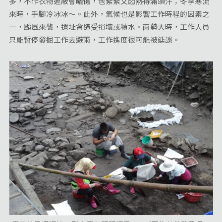
多，不作衣物遮蔽會曬傷，包緊緊又悶熱得滿頭汗；冬季寒流
來時，手腳冷冰冰～。此外，氣候也是影響工作時程的因素之
一，颱風來襲，遺址會遭受損壞或積水。雨勢大時，工作人員
只能暫停發掘工作去避雨，工作進度很可能被延誤。