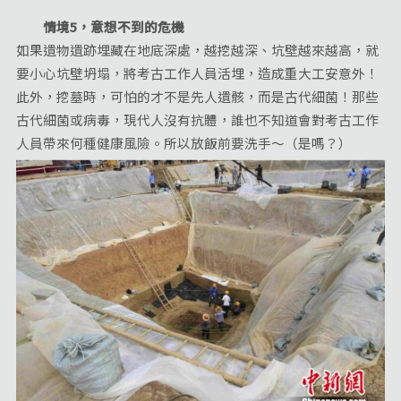
情境5，意想不到的危機
如果遺物遺跡埋藏在地底深處，越挖越深、坑壁越來越高，就
要小心坑壁坍塌，將考古工作人員活埋，造成重大工安意外！
此外，挖墓時，可怕的才不是先人遺骸，而是古代細菌！那些
古代細菌或病毒，現代人沒有抗體，誰也不知道會對考古工作
人員帶來何種健康風險。所以放飯前要洗手～（是嗎？）