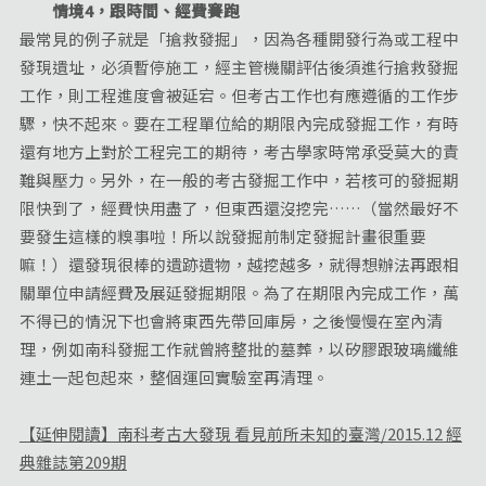
情境4，跟時間、經費賽跑
最常見的例子就是「搶救發掘」，因為各種開發行為或工程中
發現遺址，必須暫停施工，經主管機關評估後須進行搶救發掘
工作，則工程進度會被延宕。但考古工作也有應遵循的工作步
驟，快不起來。要在工程單位給的期限內完成發掘工作，有時
還有地方上對於工程完工的期待，考古學家時常承受莫大的責
難與壓力。另外，在一般的考古發掘工作中，若核可的發掘期
限快到了，經費快用盡了，但東西還沒挖完……（當然最好不
要發生這樣的糗事啦！所以說發掘前制定發掘計畫很重要
嘛！）還發現很棒的遺跡遺物，越挖越多，就得想辦法再跟相
關單位申請經費及展延發掘期限。為了在期限內完成工作，萬
不得已的情況下也會將東西先帶回庫房，之後慢慢在室內清
理，例如南科發掘工作就曾將整批的墓葬，以矽膠跟玻璃纖維
連土一起包起來，整個運回實驗室再清理。
【延伸閱讀】南科考古大發現 看見前所未知的臺灣/2015.12 經
典雜誌第209期