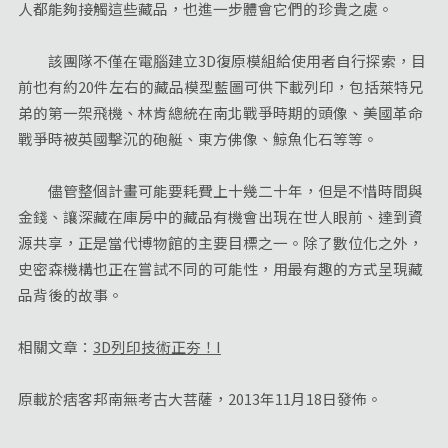
人都能夠接觸這些藏品，也進一步體會它們的珍貴之處。
該團隊不僅在電腦建立3D復原模組給使用者自行探索，目
前也有約20件左右的藏品模型藍圖可供下載列印，包括萊特兄
弟的第一架飛機、林肯總統在南北戰爭時期的頭像、美國革命
戰爭時被英國擊沉的砲艇、東方佛像、鯨魚化石等等。
儘管整個計畫可能要耗費上十幾二十年，但是不惜時間與
金錢、讓深藏在庫房中的藏品有機會出現在世人眼前、達到資
源共享，正是當代博物館的主要目標之一。除了數位化之外，
史密森機構也正在嘗試不同的可能性，用最有趣的方式呈現藏
品背後的故事。
相關文章：
3D列印技術正夯！I
原載於痞客邦南無考古大菩薩，2013年11月18日發佈。