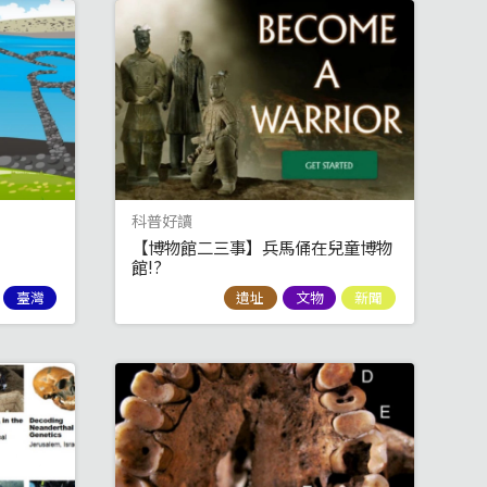
科普好讀
【博物館二三事】兵馬俑在兒童博物
館!?
臺灣
遺址
文物
新聞