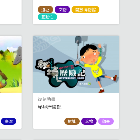
遺址
文物
開放博物館
互動性
復刻動畫
秘境歷險記
臺灣
遺址
文物
動畫