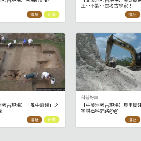
王…不對…是考古學家！
遺址
新聞
遺址
讀
科普好讀
洲考古現場】「風中奇緣」之
【中美洲考古現場】貝里斯
緣
字塔石料鋪路@@
遺址
新聞
遺址