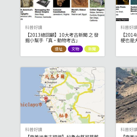
科普好讀
科普好
【2013總回顧】10大考古新聞 之 發
【201
掘小幫手「真‧動物考古」
梗也是大
遺址
文物
新聞
科普好讀
科普好
【南美洲考古現場】秘魯女祭司墓葬
【南美