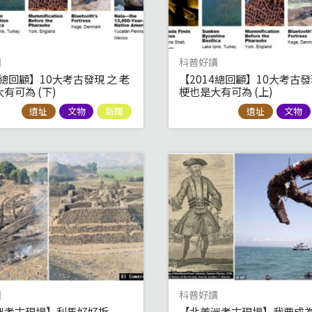
讀
科普好讀
4總回顧】10大考古發現 之 老
【2014總回顧】10大考古發
有可為 (下)
梗也是大有可為 (上)
遺址
文物
新聞
遺址
文物
讀
科普好讀
洲考古現場】利馬好好拆
【北美洲考古現場】我要成