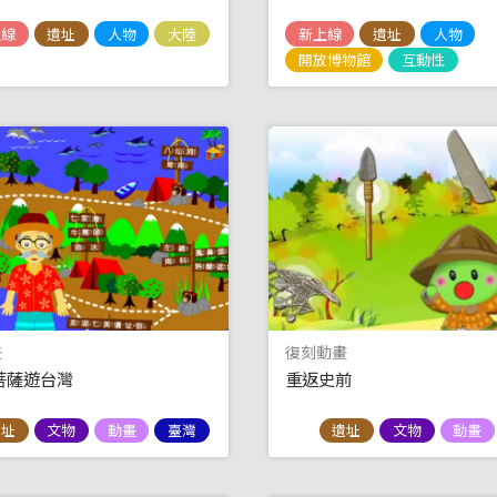
上線
遺址
人物
大陸
新上線
遺址
人物
開放博物館
互動性
畫
復刻動畫
菩薩遊台灣
重返史前
遺址
文物
動畫
臺灣
遺址
文物
動畫