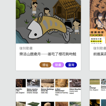
復刻動畫
復刻動
樂活山居歲月──誰吃了櫻花鉤吻鮭
前進莫
遺址
動畫
臺灣