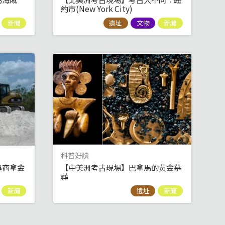
約市(New York City)
新聞
遺址
文物
新聞
科普好讀
建商拿金
【中美洲考古現場】巴拿馬的黃金墓
葬
新聞
遺址
新聞