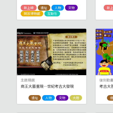
新上線
遺址
人物
文物
新
開放博物館
互動性
主題精選
復刻動
商王大墓重現—世紀考古大發現
考古大
遺址
人物
文物
大陸