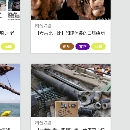
科普好讀
現 之 老
【考古比一比】淵遠流長的口腔疾病
新聞
遺址
文物
新聞
科普好讀
為海賊
【北美洲考古現場】考古大不同：紐