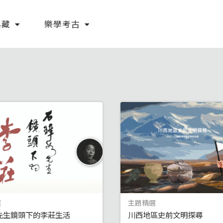
典藏
樂學考古
選
主題精選
先生鏡頭下的李莊生活
川西地區史前文明探尋