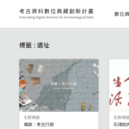
數位
標籤 : 遺址
主題精選
主題精
尋跡：考古行旅
石璋如