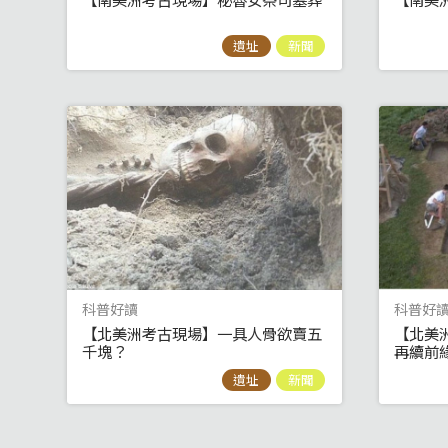
遺址
新聞
科普好讀
科普好
【北美洲考古現場】一具人骨欲賣五
【北美
千塊？
再續前
遺址
新聞