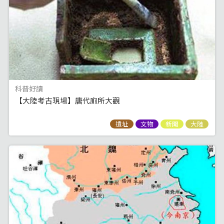
科普好讀
【大陸考古現場】唐代廁所大觀
遺址
文物
新聞
大陸