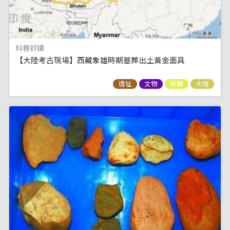
科普好讀
【大陸考古現場】西藏象雄時期墓葬出土黃金面具
遺址
文物
新聞
大陸