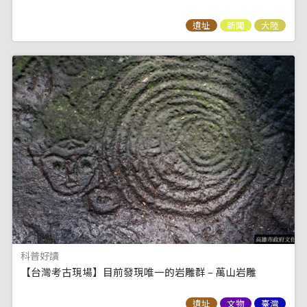
遺址
新聞
大陸
科普好讀
【台灣考古現場】目前發現唯一的岩雕群 – 萬山岩雕
遺址
文物
臺灣