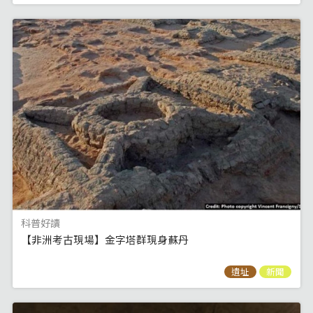
科普好讀
【非洲考古現場】金字塔群現身蘇丹
遺址
新聞