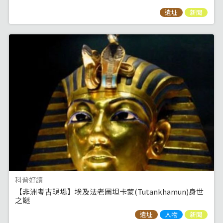
遺址
新聞
科普好讀
【非洲考古現場】埃及法老圖坦卡蒙(Tutankhamun)身世
之謎
遺址
人物
新聞