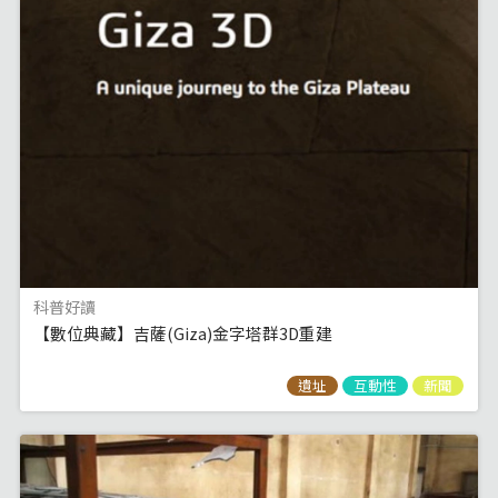
科普好讀
【數位典藏】吉薩(Giza)金字塔群3D重建
遺址
互動性
新聞