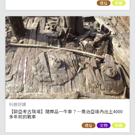
遺址
新聞
科普好讀
【歐亞考古現場】隨葬品一牛車？─喬治亞境內出土4000
多年前的戰車
遺址
文物
新聞