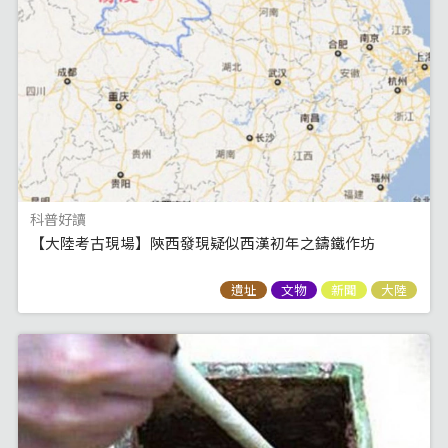
科普好讀
【大陸考古現場】陝西發現疑似西漢初年之鑄鐵作坊
遺址
文物
新聞
大陸