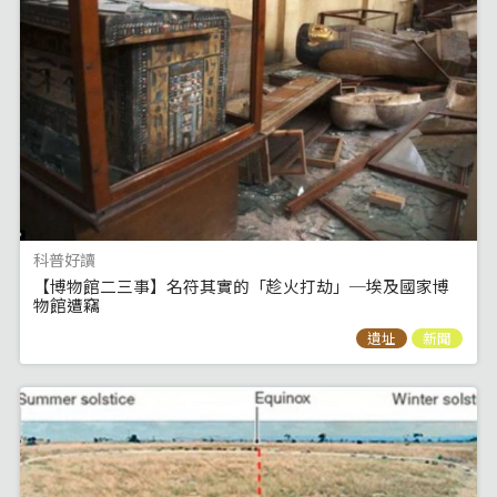
科普好讀
【博物館二三事】名符其實的「趁火打劫」─埃及國家博
物館遭竊
遺址
新聞