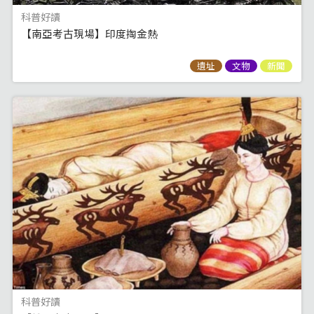
科普好讀
【南亞考古現場】印度掏金熱
遺址
文物
新聞
科普好讀