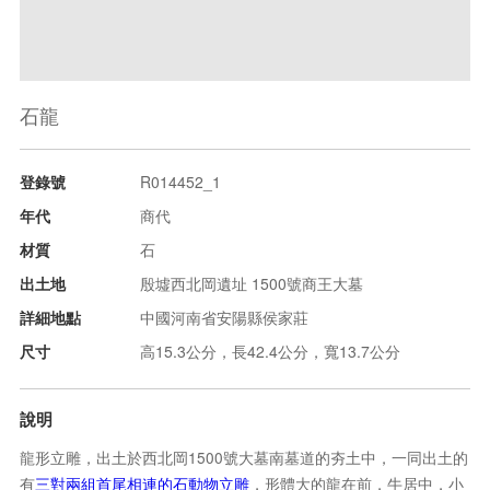
石龍
登錄號
R014452_1
年代
商代
材質
石
出土地
殷墟西北岡遺址 1500號商王大墓
詳細地點
中國河南省安陽縣侯家莊
尺寸
高15.3公分，長42.4公分，寬13.7公分
說明
龍形立雕，出土於西北岡1500號大墓南墓道的夯土中，一同出土的
有
三對兩組首尾相連的石動物立雕
，形體大的龍在前，牛居中，小