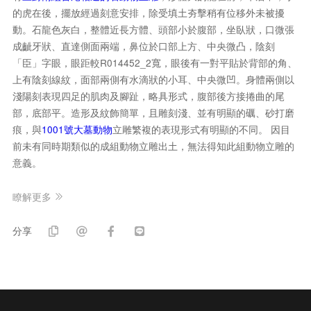
的虎在後，擺放經過刻意安排，除受填土夯擊稍有位移外未被擾
動。石龍色灰白，整體近長方體、頭部小於腹部，坐臥狀，口微張
成齜牙狀、直達側面兩端，鼻位於口部上方、中央微凸，陰刻
「臣」字眼，眼距較R014452_2寬，眼後有一對平貼於背部的角、
上有陰刻線紋，面部兩側有水滴狀的小耳、中央微凹。身體兩側以
淺陽刻表現四足的肌肉及腳趾，略具形式，腹部後方接捲曲的尾
部，底部平。造形及紋飾簡單，且雕刻淺、並有明顯的礪、砂打磨
痕，與
1001號大墓動物
立雕繁複的表現形式有明顯的不同。 因目
前未有同時期類似的成組動物立雕出土，無法得知此組動物立雕的
意義。
瞭解更多
分享