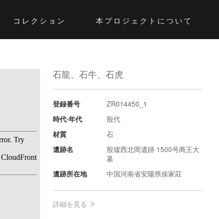
コレクション
本プロジェクトについて
石龍、石牛、石虎
登録番号
ZR014450_1
時代‧年代
殷代
材質
石
遺跡名
殷墟西北岡遺跡 1500号商王大
墓
遺跡所在地
中国河南省安陽県侯家莊
詳細を見る