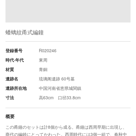
蟠螭紋甬式編鐘
登録番号
R020246
時代‧年代
東周
材質
青銅
遺跡名
琉璃阁遺跡 60号墓
遺跡所在地
中国河南省恵県城関鎮
寸法
高63cm 口径33.8cm
概要
この甬鐘のセットは計8個から成る。甬鐘は西周早期に出現し、
商代の編鐃にとってかわった。西周時代には3個一組で、春秋中