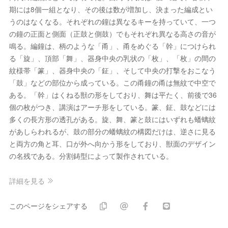
期には8個一組となり、その後は数が増加し、決まった編成とい
うのはなくなる。それぞれの鐘は異なるキーを持っていて、一つ
の鐘の正面と側面（正鼓と側鼓）でもそれぞれ異なる高さの音が
鳴る。編鐘は、柄のような「甬」、甬をめぐる「幹」につけられ
る「旋」、頂部「舞」、器身中央の乳状の「枚」、「枚」の間の
紋様帯「篆」、器身中央の「鉦」、そして中央の打撃をおこなう
「鼓」などの部位から成っている。この甬鐘の甬は無紋で中空で
ある。「幹」はくねる獣の形をしており、舞は平たく、前後で36
個の枚がつき、講演はアーチ形をしている。篆、鉦、鼓などには
多くの長方形の透孔がある。旋、舞、篆と鼓にはいずれも蟠螭紋
があしらわれるが、鼓の部分の蟠螭紋の構図だけは、逆さに見る
と両方の角と耳、口が外へ向かう形をしており、獣面のデザイン
の名残である。分割鋳型によって製作されている。
詳細を見る
このページをシェアする